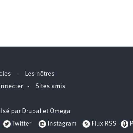
icles
-
Les nôtres
onnecter
-
Sites amis
lsé par
Drupal
et
Omega
Twitter
Instagram
Flux RSS