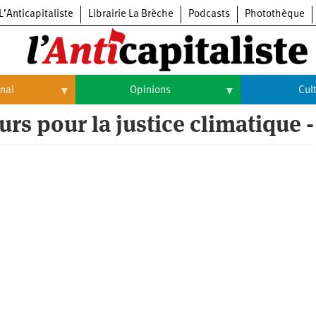
L’Anticapitaliste
Librairie La Brèche
Podcasts
Photothèque
onal
Opinions
Cul
eurs pour la justice climatique -
Opinions
Culture
Histoire
Arts
Cinéma
Expositions
Livres
Musique