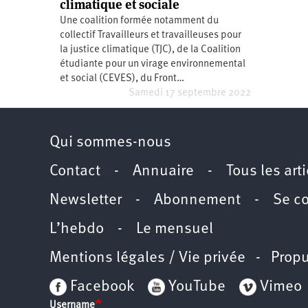
climatique et sociale
Santé
Hôpitaux
LGBTI
Amérique
Une coalition formée notamment du
du
Nord
collectif Travailleurs et travailleuses pour
Vidéos
SNCF
Amérique
la justice climatique (TJC), de la Coalition
latine
étudiante pour un virage environnemental
Dans
Services
Asie
et social (CEVES), du Front…
mon
publics
département
Samedi 17 septembre 2022
Europe
Moyen-
Orient
Qui sommes-nous
Océanie
Contact
-
Annuaire
-
Tous les art
Newsletter
-
Abonnement
-
Se c
L’hebdo
-
Le mensuel
Mentions légales / Vie privée
- Propu
Facebook
YouTube
Vimeo
Username