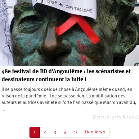
48e festival de BD d’Angoulême : les scénaristes et
dessinateurs continuent la lutte !
Il se passe toujours quelque chose à Angoulême même quand, en
raison de la pandémie, il ne se passe rien. La mobilisation des
auteurs et autrices avait été si forte l’an passé que Macron avait dû,
…
Mercredi 3 février 2021
Pagination
Page
1
Page
2
Page
3
Page
4
Page
››
Dernière
Derniers »
courante
suivante
page