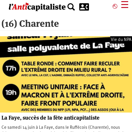
Aller
☰
⎋
au
contenu
(16) Charente
principal
Vie du NPA
La Faye, succès de la fête anticapitaliste
Ce samedi 14 juin à La Faye, dans le Ruffécois (Charente), nous