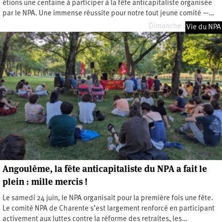
étions une centaine à participer à la fête anticapitaliste organisée
par le NPA. Une immense réussite pour notre tout jeune comité —…
Dimanche 22 juin 2025
Vie du NPA
Angoulême, la fête anticapitaliste du NPA a fait le
plein : mille mercis !
Le samedi 24 juin, le NPA organisait pour la première fois une fête.
Le comité NPA de Charente s’est largement renforcé en participant
activement aux luttes contre la réforme des retraites, les…