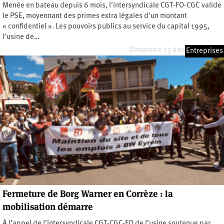
Menée en bateau depuis 6 mois, l'intersyndicale CGT-FO-CGC valide
le PSE, moyennant des primes extra légales d'un montant
« confidentiel ». Les pouvoirs publics au service du capital 1995,
l'usine de…
Dimanche 13 décembre 2020
Entreprises
Fermeture de Borg Warner en Corrèze : la
mobilisation démarre
À l’appel de l’intersyndicale CGT-CGC-FO de l’usine soutenue par