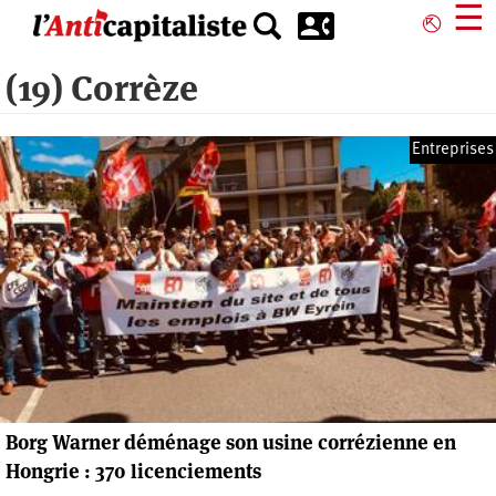
Aller
☰
⎋
au
contenu
(19) Corrèze
principal
Entreprises
Borg Warner déménage son usine corrézienne en
Hongrie : 370 licenciements