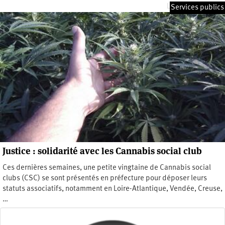
Lundi 17 juin 2013
Services publics
Justice : solidarité avec les Cannabis social club
Ces dernières semaines, une petite vingtaine de Cannabis social
clubs (CSC) se sont présentés en préfecture pour déposer leurs
statuts associatifs, notamment en Loire-Atlantique, Vendée, Creuse,
…
Dimanche 7 avril 2013