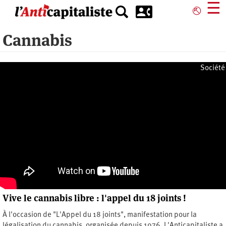
Aller
☰
⎋
au
contenu
Cannabis
principal
Société
Vive le cannabis libre : l'appel du 18 joints !
À l'occasion de "L'Appel du 18 joints", manifestation pour la
légalisation du cannabis, organisée depuis 1976, L'Anticapitaliste a