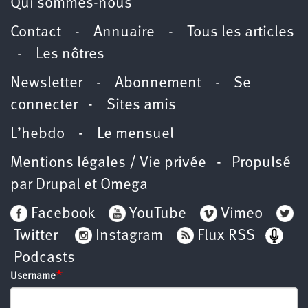
Qui sommes-nous
Contact
-
Annuaire
-
Tous les articles
-
Les nôtres
Newsletter
-
Abonnement
-
Se
connecter
-
Sites amis
L’hebdo
-
Le mensuel
Mentions légales / Vie privée
- Propulsé
par
Drupal
et
Omega
Facebook
YouTube
Vimeo
Twitter
Instagram
Flux RSS
Podcasts
Username