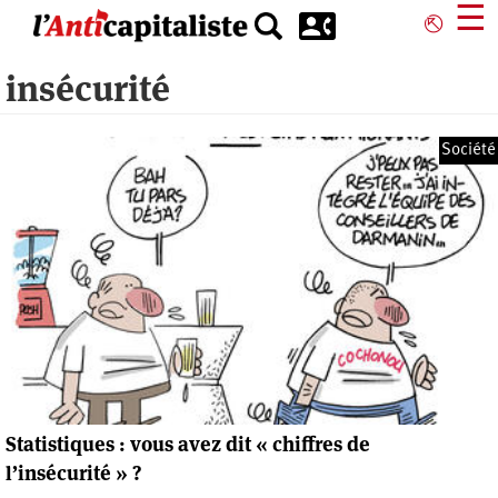
Aller
☰
⎋
au
contenu
insécurité
principal
Société
Statistiques : vous avez dit « chiffres de
l’insécurité » ?