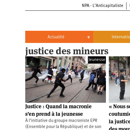
NPA - L’Anticapitaliste
Aller
au
contenu
principal
Actualité
Internati
justice des mineurs
Actualité
International
Jeunesse
Politique
Brésil
Entreprises
Chine
Oppressions
Entreprises
États-
Unis
Économie
Automobile
Oppressions
Continents
Justice : Quand la macronie
« Nous 
Écologie
Aéronautique
Antiracisme
Continents
s’en prend à la jeunesse
coutumi
la justic
À l’initiative du groupe macroniste EPR
Éducation
Commerce
Féminisme
Afrique
(Ensemble pour la République) et de son
des mou