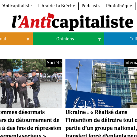
L’Anticapitaliste
Librairie La Brèche
Podcasts
Photothèque
onal
Opinions
Cul
Opinions
Culture
Société
Intern
Histoire
Arts
Cinéma
Expositions
Livres
sommes désormais
Ukraine : « Réalisé dans
Musique
ers du détournement de
l’intention de détruire tout 
e à des fins de répression
partie d’un groupe national,
vements sociaux »
transfert forcé d’enfants peu