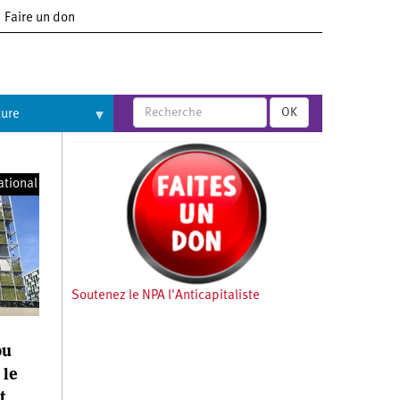
Faire un don
OK
ture
ational
Soutenez le NPA l'Anticapitaliste
ou
 le
t