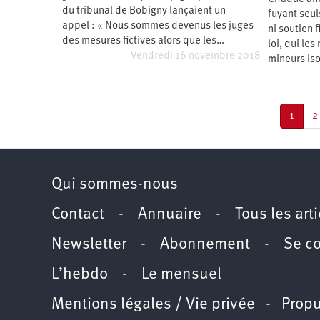
du tribunal de Bobigny lançaient un
fuyant seul
appel : « Nous sommes devenus les juges
ni soutien f
des mesures fictives alors que les…
loi, qui les
Vendredi 16 novembre 2018
mineurs iso
Pagination
Page
1
P
2
couran
Qui sommes-nous
Contact
-
Annuaire
-
Tous les art
Newsletter
-
Abonnement
-
Se c
L’hebdo
-
Le mensuel
Mentions légales / Vie privée
- Propu