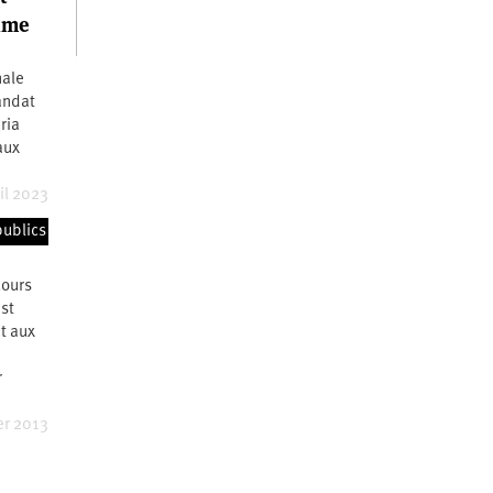
rime
nale
andat
ria
aux
il 2023
publics
cours
st
t aux
r
er 2013