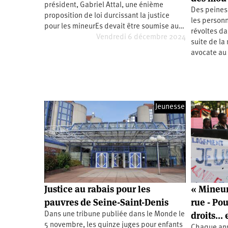
président, Gabriel Attal, une énième
Santé
Hôpitaux
LGBTI
Amérique
Des peines 
du
proposition de loi durcissant la justice
les personn
Nord
pour les mineurEs devait être soumise au…
Vidéos
SNCF
Amérique
révoltes da
latine
Vendredi 6 décembre 2024
suite de la
Dans
Services
Asie
avocate au
mon
publics
département
Europe
Moyen-
Orient
Jeunesse
Océanie
Justice au rabais pour les
« Mineurs
pauvres de Seine-Saint-Denis
rue - Pou
droits... 
Dans une tribune publiée dans le Monde le
5 novembre, les quinze juges pour enfants
Chaque ann