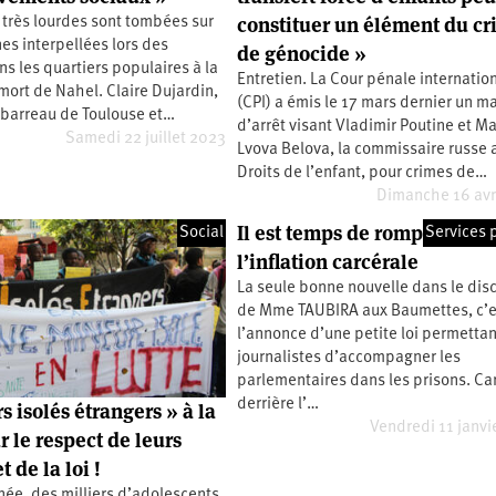
constituer un élément du c
très lourdes sont tombées sur
es interpellées lors des
de génocide »
ns les quartiers populaires à la
Entretien. La Cour pénale internatio
 mort de Nahel. Claire Dujardin,
(CPI) a émis le 17 mars dernier un m
 barreau de Toulouse et…
d’arrêt visant Vladimir Poutine et Ma
Samedi 22 juillet 2023
Lvova Belova, la commissaire russe 
Droits de l’enfant, pour crimes de…
Dimanche 16 avr
Il est temps de rompre avec
Social
Services 
l’inflation carcérale
La seule bonne nouvelle dans le dis
de Mme TAUBIRA aux Baumettes, c’e
l’annonce d’une petite loi permettan
journalistes d’accompagner les
parlementaires dans les prisons. Ca
derrière l’…
 isolés étrangers » à la
Vendredi 11 janvi
r le respect de leurs
et de la loi !
ée, des milliers d’adolescents