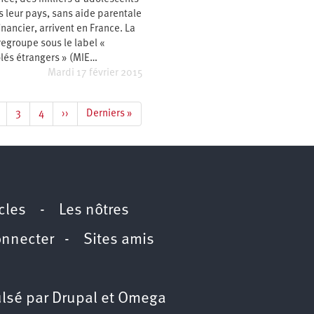
s leur pays, sans aide parentale
inancier, arrivent en France. La
 regroupe sous le label «
lés étrangers » (MIE…
Mardi 17 février 2015
age
Page
3
Page
4
Page
››
Dernière
Derniers »
te
suivante
page
icles
-
Les nôtres
onnecter
-
Sites amis
lsé par
Drupal
et
Omega