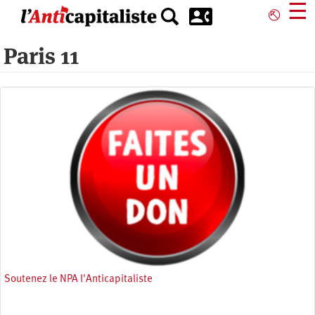
Aller
☰
⎋
au
contenu
Paris 11
principal
Soutenez le NPA l'Anticapitaliste