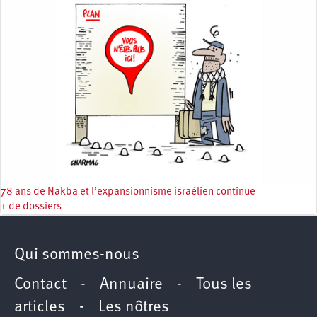
78 ans de Nakba et l’expansionnisme israélien continue
+ de dossiers
Qui sommes-nous
Contact
-
Annuaire
-
Tous les
articles
-
Les nôtres