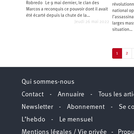
Robredo Le 9 mai dernier, le clan des
révolution
Marcos a reconquis ce pouvoir dont il avait
national op
été écarté depuis la chute de la…
l’assassina
Jeudi 26 mai 2022
larges mass
situation…
Pagination
Page
1
Pag
2
courante
Qui sommes-nous
Contact
-
Annuaire
-
Tous les art
Newsletter
-
Abonnement
-
Se c
L’hebdo
-
Le mensuel
Mentions légales / Vie privée
- Propu