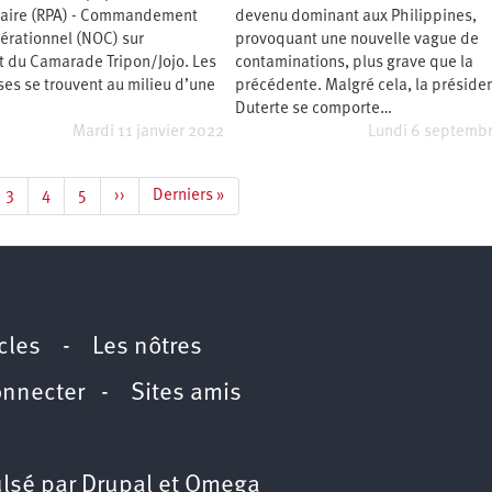
naire (RPA) - Commandement
devenu dominant aux Philippines,
érationnel (NOC) sur
provoquant une nouvelle vague de
t du Camarade Tripon/Jojo. Les
contaminations, plus grave que la
es se trouvent au milieu d’une
précédente. Malgré cela, la préside
Duterte se comporte…
Mardi 11 janvier 2022
Lundi 6 septemb
e
Page
3
Page
4
Page
5
Page
››
Dernière
Derniers »
suivante
page
icles
-
Les nôtres
onnecter
-
Sites amis
lsé par
Drupal
et
Omega