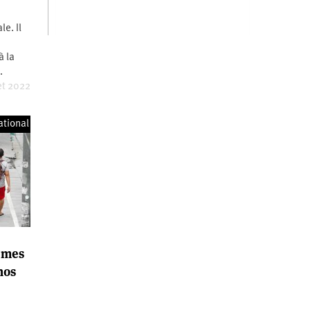
le. Il
n
à la
…
et 2022
ational
êmes
nos