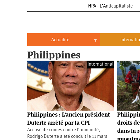
NPA - L’Anticapitaliste
Aller
au
contenu
principal
Actualité
Internati
Philippines
Actualité
International
International
Politique
Brésil
Entreprises
Chine
Oppressions
Entreprises
États-
Unis
Économie
Automobile
Oppressions
Continents
Philippines : L’ancien président
Philippi
Écologie
Aéronautique
Antiracisme
Continents
Duterte arrêté par la CPI
droits d
dans la 
Accusé de crimes contre l’humanité,
Éducation
Commerce
Féminisme
Afrique
Rodrigo Duterte a été conduit le 11 mars
musulm