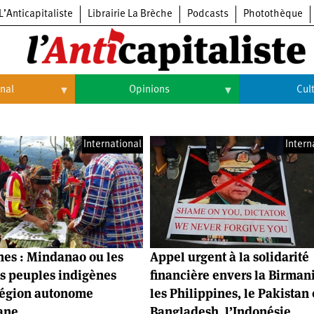
L’Anticapitaliste
Librairie La Brèche
Podcasts
Photothèque
onal
Opinions
Cul
Opinions
Culture
International
Intern
Histoire
Arts
Cinéma
Expositions
Livres
nes : Mindanao ou les
Appel urgent à la solidarité
Musique
es peuples indigènes
financière envers la Birmani
région autonome
les Philippines, le Pakistan 
ane
Bangladesh, l’Indonésie