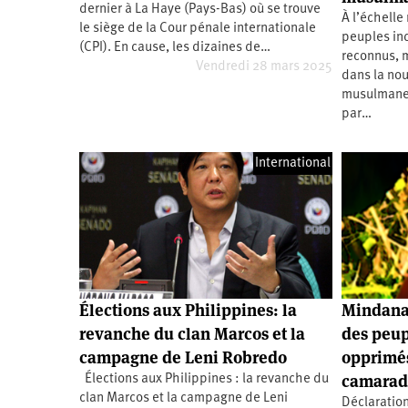
dernier à La Haye (Pays-Bas) où se trouve
Santé
Hôpitaux
LGBTI
Amérique
À l’échelle 
du
le siège de la Cour pénale internationale
peuples in
Nord
(CPI). En cause, les dizaines de…
Vidéos
SNCF
Amérique
reconnus, m
latine
Vendredi 28 mars 2025
dans la no
Dans
Services
Asie
musulmane 
mon
publics
par…
département
Europe
International
Moyen-
Orient
Océanie
Élections aux Philippines: la
Mindanao
revanche du clan Marcos et la
des peup
campagne de Leni Robredo
opprimé
camarade
Élections aux Philippines : la revanche du
clan Marcos et la campagne de Leni
Déclaratio