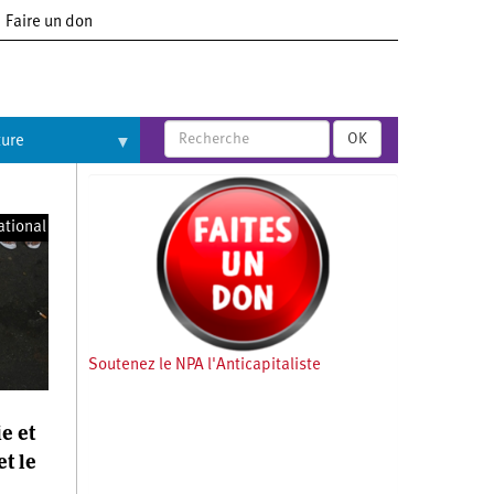
Faire un don
OK
ture
ational
Soutenez le NPA l'Anticapitaliste
e et
et le