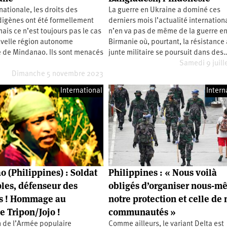
nationale, les droits des
La guerre en Ukraine a dominé ces
digènes ont été formellement
derniers mois l’actualité internationa
ais ce n’est toujours pas le cas
n’en va pas de même de la guerre e
uvelle région autonome
Birmanie où, pourtant, la résistance 
de Mindanao. Ils sont menacés
junte militaire se poursuit dans des
Samedi 9 juill
Dimanche 5 novembre 2023
International
Intern
 (Philippines) : Soldat
Philippines : « Nous voilà
les, défenseur des
obligés d’organiser nous-m
s ! Hommage au
notre protection et celle de 
 Tripon/Jojo !
communautés »
n de l’Armée populaire
Comme ailleurs, le variant Delta est