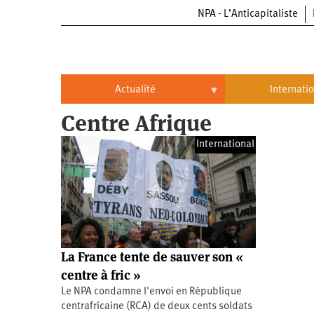
NPA - L’Anticapitaliste
Aller
au
contenu
principal
Actualité
Internati
Centre Afrique
Actualité
International
International
Politique
Brésil
Entreprises
Chine
Oppressions
Entreprises
États-
Unis
Économie
Automobile
Oppressions
Continents
La France tente de sauver son «
Écologie
Aéronautique
Antiracisme
Continents
centre à fric »
Le NPA condamne l'envoi en République
Éducation
Commerce
Féminisme
Afrique
centrafricaine (RCA) de deux cents soldats