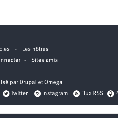
icles
-
Les nôtres
onnecter
-
Sites amis
lsé par
Drupal
et
Omega
Twitter
Instagram
Flux RSS