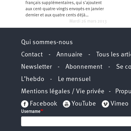
français supplémentaires, qui s'ajoutent
Santé
Hôpitaux
LGBTI
Amérique
du
aux cent-quatre-vingts envoyés en janvier
Nord
dernier et aux quatre cents déjà…
Vidéos
SNCF
Amérique
latine
Mardi 26 mars 2013
Dans
Services
Asie
mon
publics
département
Qui sommes-nous
Europe
Contact
-
Annuaire
-
Tous les art
Moyen-
Orient
Newsletter
-
Abonnement
-
Se c
Océanie
L’hebdo
-
Le mensuel
Mentions légales / Vie privée
- Propu
Facebook
YouTube
Vimeo
Username