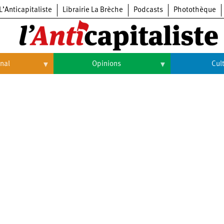
L’Anticapitaliste
Librairie La Brèche
Podcasts
Photothèque
onal
Opinions
Cul
Opinions
Culture
Histoire
Arts
Cinéma
Expositions
Livres
Musique