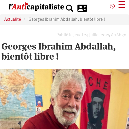
Aller
☰
⎋
au
contenu
Actualité
Georges Ibrahim Abdallah, bientôt libre !
principal
Publié le Jeudi 24 juillet 2025 à 16h30.
Georges Ibrahim Abdallah,
bientôt libre !