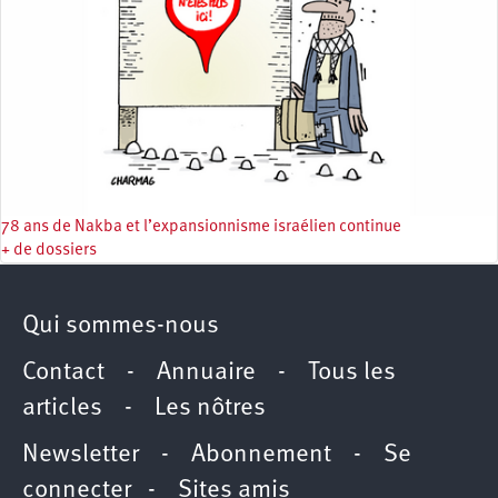
78 ans de Nakba et l’expansionnisme israélien continue
+ de dossiers
Qui sommes-nous
Contact
-
Annuaire
-
Tous les
articles
-
Les nôtres
Newsletter
-
Abonnement
-
Se
connecter
-
Sites amis