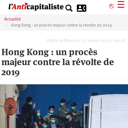
Aller
☰
⎋
au
contenu
Actualité
principal
Hong Kong : un procès majeur contre la révolte de 2019
Publié le Mercredi 22 février 2023 à 09h28.
Hong Kong : un procès
majeur contre la révolte de
2019