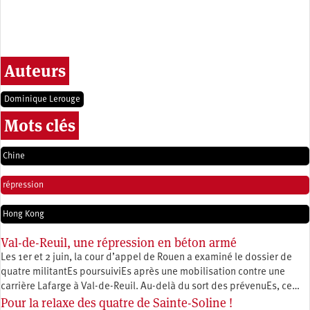
Auteurs
Dominique Lerouge
Mots clés
Chine
répression
Hong Kong
Val-de-Reuil, une répression en béton armé
Les 1er et 2 juin, la cour d’appel de Rouen a examiné le dossier de
quatre militantEs poursuiviEs après une mobilisation contre une
carrière Lafarge à Val-de-Reuil. Au-delà du sort des prévenuEs, ce…
Pour la relaxe des quatre de Sainte-Soline !