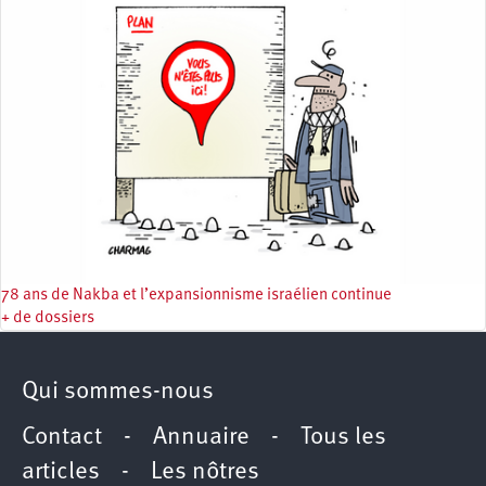
78 ans de Nakba et l’expansionnisme israélien continue
+ de dossiers
Qui sommes-nous
Contact
-
Annuaire
-
Tous les
articles
-
Les nôtres