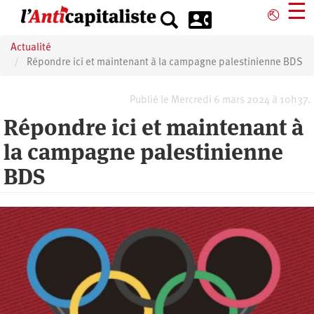
Aller
☰
⎋
au
contenu
Actualité
principal
Répondre ici et maintenant à la campagne palestinienne BDS
Publié le Mercredi 6 mars 2024 à 10h37.
Répondre ici et maintenant à
la campagne palestinienne
BDS