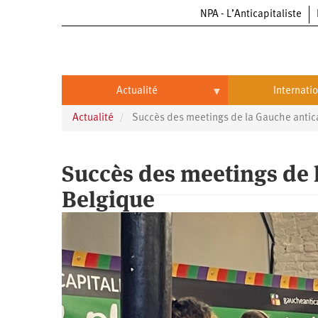
NPA - L’Anticapitaliste
Aller
au
contenu
principal
Actualité
Internati
Actualité
Succès des meetings de la Gauche antica
Actualité
International
Politique
Brésil
Succès des meetings de l
Entreprises
Chine
Belgique
Oppressions
Entreprises
États-
Unis
Économie
Automobile
Oppressions
Continents
Écologie
Aéronautique
Antiracisme
Continents
Éducation
Commerce
Féminisme
Afrique