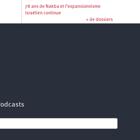
78 ans de Nakba et l’expansionnisme
israélien continue
+ de dossiers
Podcasts