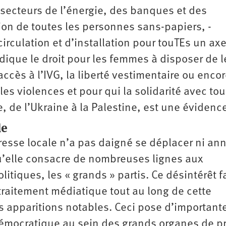
s secteurs de l’énergie, des banques et des
tion de toutes les personnes sans-papiers, ­
 circulation et d’installation pour touTEs un ax
ique le droit pour les femmes à disposer de l
accès à l’IVG, la liberté vestimentaire ou enco
les violences et pour qui la solidarité avec tou
 de l’Ukraine à la Palestine, est une évidenc
le
 presse locale n’a pas daigné se déplacer ni an
qu’elle consacre de nombreuses lignes aux
tiques, les « grands » partis. Ce désintérêt fa
traitement médiatique tout au long de cette
 apparitions notables. Ceci pose d’important
émocratique au sein des grands organes de p