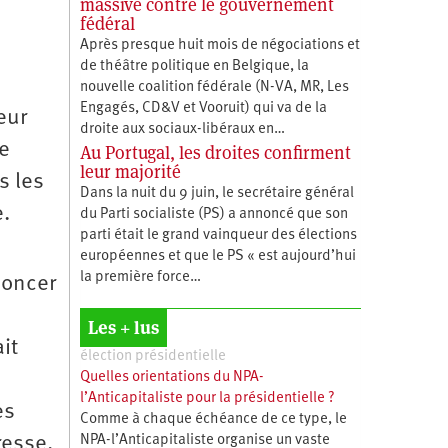
massive contre le gouvernement
fédéral
Après presque huit mois de négociations et
de théâtre politique en Belgique, la
e
nouvelle coalition fédérale (N-VA, MR, Les
Engagés, CD&V et Vooruit) qui va de la
eur
droite aux sociaux-libéraux en…
re
Au Portugal, les droites confirment
leur majorité
s les
Dans la nuit du 9 juin, le secrétaire général
e.
du Parti socialiste (PS) a annoncé que son
parti était le grand vainqueur des élections
européennes et que le PS « est aujourd’hui
la première force…
noncer
Les + lus
it
élection présidentielle
Quelles orientations du NPA-
l’Anticapitaliste pour la présidentielle ?
es
Comme à chaque échéance de ce type, le
resse.
NPA-l’Anticapitaliste organise un vaste