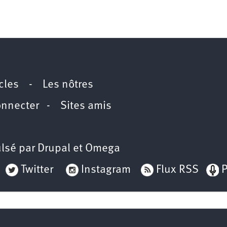
icles
-
Les nôtres
onnecter
-
Sites amis
lsé par
Drupal
et
Omega
Twitter
Instagram
Flux RSS