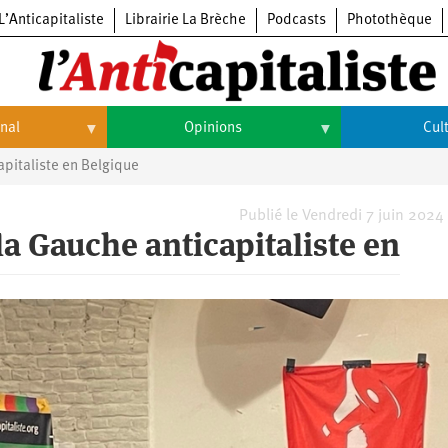
L’Anticapitaliste
Librairie La Brèche
Podcasts
Photothèque
onal
Opinions
Cul
pitaliste en Belgique
Opinions
Culture
Histoire
Arts
Publié le Vendredi 7 juin 2024
a Gauche anticapitaliste en
Cinéma
Expositions
Livres
Musique