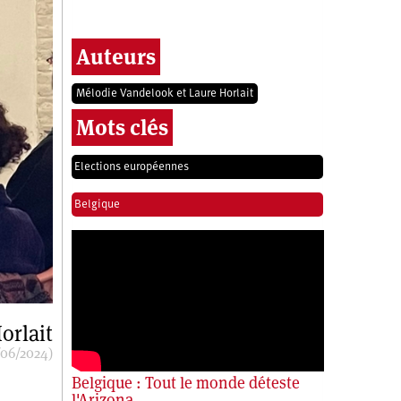
Auteurs
Mélodie Vandelook et Laure Horlait
Mots clés
Elections européennes
Belgique
orlait
/06/2024)
Belgique : Tout le monde déteste
l'Arizona