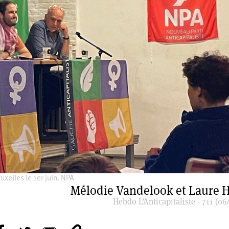
xelles le 1er juin. NPA
Mélodie Vandelook et Laure H
Hebdo L’Anticapitaliste - 711 (06