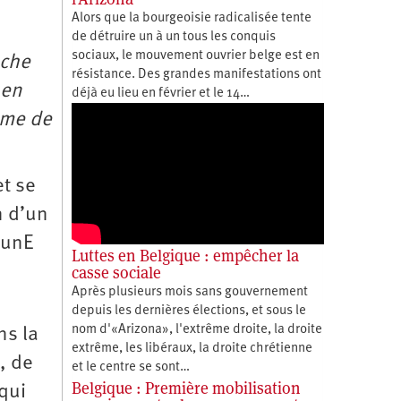
Alors que la bourgeoisie radicalisée tente
de détruire un à un tous les conquis
sociaux, le mouvement ouvrier belge est en
uche
résistance. Des grandes manifestations ont
 en
déjà eu lieu en février et le 14…
mme de
t se
n d’un
 unE
Luttes en Belgique : empêcher la
casse sociale
Après plusieurs mois sans gouvernement
depuis les dernières élections, et sous le
nom d'«Arizona», l'extrême droite, la droite
ns la
extrême, les libéraux, la droite chrétienne
, de
et le centre se sont…
Belgique : Première mobilisation
 qui