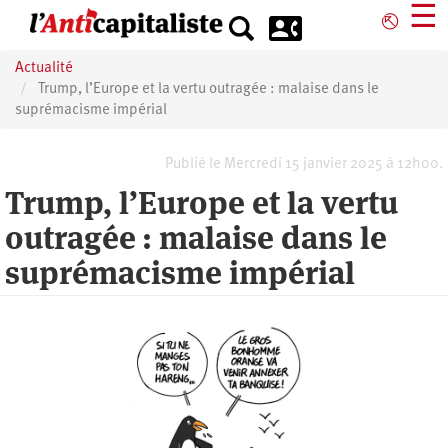
Aller
☰
⎋
au
contenu
Actualité
principal
Trump, l’Europe et la vertu outragée : malaise dans le
suprémacisme impérial
Publié le Mercredi 15 janvier 2025 à 12h00.
Trump, l’Europe et la vertu
outragée : malaise dans le
suprémacisme impérial