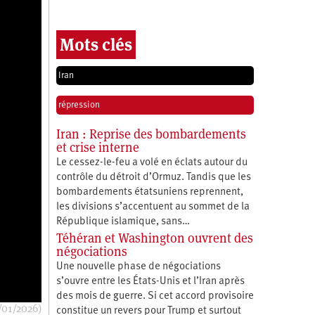
Mots clés
Iran
répression
Iran : Reprise des bombardements
et crise interne
Le cessez-le-feu a volé en éclats autour du
contrôle du détroit d’Ormuz. Tandis que les
bombardements étatsuniens reprennent,
les divisions s’accentuent au sommet de la
République islamique, sans…
Téhéran et Washington ouvrent des
négociations
Une nouvelle phase de négociations
s’ouvre entre les États-Unis et l’Iran après
des mois de guerre. Si cet accord provisoire
/01/2026)
constitue un revers pour Trump et surtout