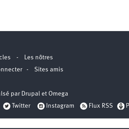
icles
-
Les nôtres
onnecter
-
Sites amis
lsé par
Drupal
et
Omega
Twitter
Instagram
Flux RSS