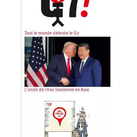
Tout le monde déteste le G7
L’onde de choc iranienne en Asie