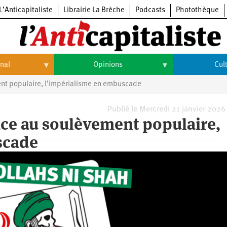
L’Anticapitaliste
Librairie La Brèche
Podcasts
Photothèque
onal
Opinions
Cul
ent populaire, l’impérialisme en embuscade
Opinions
Culture
Histoire
Arts
Publié le Mercredi 21 janvier 2026
ace au soulèvement populaire,
Cinéma
scade
Expositions
Livres
Musique