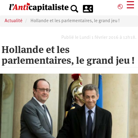
Aller
☰
⎋
au
contenu
Actualité
Hollande et les parlementaires, le grand jeu !
principal
Publié le Lundi 1 février 2016 à 12h18.
Hollande et les
parlementaires, le grand jeu !