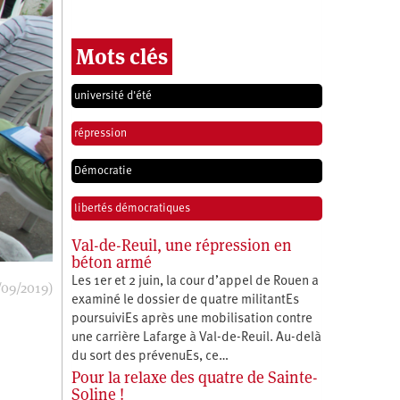
Mots clés
université d'été
répression
Démocratie
libertés démocratiques
Val-de-Reuil, une répression en
béton armé
Les 1er et 2 juin, la cour d’appel de Rouen a
/09/2019)
examiné le dossier de quatre militantEs
poursuiviEs après une mobilisation contre
une carrière Lafarge à Val-de-Reuil. Au-delà
du sort des prévenuEs, ce…
Pour la relaxe des quatre de Sainte-
Soline !