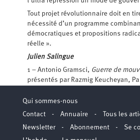
l’ultra répression un mode de gouve
Tout projet révolutionnaire doit en ti
nécessité d’un programme combinant
démocratiques et propositions radica
réelle ».
Julien Salingue
1 – Antonio Gramsci,
Guerre de mouve
présentés par Razmig Keucheyan, Pari
Qui sommes-nous
Contact
-
Annuaire
-
Tous les art
Newsletter
-
Abonnement
-
Se c