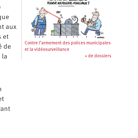
e
 que
nt aux
s et
Contre l’armement des polices municipales
é de
et la vidéosurveillance
 la
+ de dossiers
n
et
rant