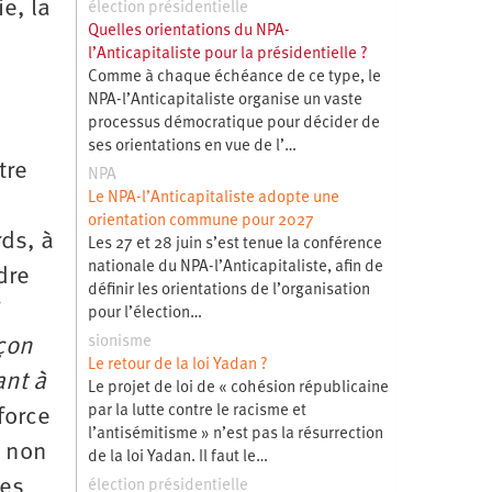
e, la
élection présidentielle
Quelles orientations du NPA-
l’Anticapitaliste pour la présidentielle ?
Comme à chaque échéance de ce type, le
NPA-l’Anticapitaliste organise un vaste
processus démocratique pour décider de
ses orientations en vue de l’…
tre
NPA
Le NPA-l’Anticapitaliste adopte une
orientation commune pour 2027
ds, à
Les 27 et 28 juin s’est tenue la conférence
nationale du NPA-l’Anticapitaliste, afin de
dre
définir les orientations de l’organisation
i
pour l’élection…
sionisme
açon
Le retour de la loi Yadan ?
ant à
Le projet de loi de « cohésion républicaine
par la lutte contre le racisme et
force
l’antisémitisme » n’est pas la résurrection
e non
de la loi Yadan. Il faut le…
tes
élection présidentielle