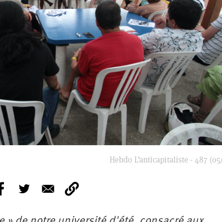
Hebdo L’anticapitaliste - 487 (05
e » de notre université d'été, consacré aux