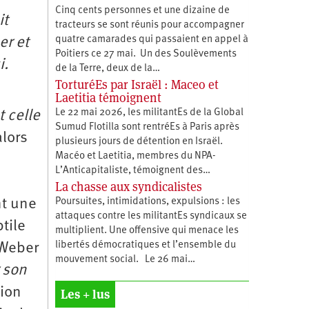
Cinq cents personnes et une dizaine de
it
tracteurs se sont réunis pour accompagner
quatre camarades qui passaient en appel à
er et
Poitiers ce 27 mai. Un des Soulèvements
i.
de la Terre, deux de la…
TorturéEs par Israël : Maceo et
Laetitia témoignent
Le 22 mai 2026, les militantEs de la Global
 celle
Sumud Flotilla sont rentréEs à Paris après
alors
plusieurs jours de détention en Israël.
Macéo et Laetitia, membres du ‪NPA-
L’Anticapitaliste, témoignent des…
La chasse aux syndicalistes
Poursuites, intimidations, expulsions : les
nt une
attaques contre les militantEs syndicaux se
tile
multiplient. Une offensive qui menace les
libertés démocratiques et l’ensemble du
 Weber
mouvement social. Le 26 mai…
 son
tion
Les + lus