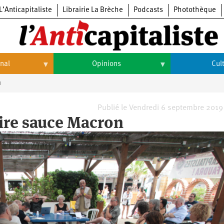
L’Anticapitaliste
Librairie La Brèche
Podcasts
Photothèque
onal
Opinions
Cul
n
Opinions
Culture
Histoire
Arts
Publié le Vendredi 6 septembre 2019
ire sauce Macron
Cinéma
Expositions
Livres
Musique