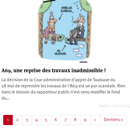
A69, une reprise des travaux inadmissible !
La décision de la Cour administrative d’appel de Toulouse du
28 mai de reprendre les travaux de l’A69 est un pur scandale. Rien
dans le dossier du rapporteur public n’est venu modifier le fond
du…
Jeudi 5 juin 2025
Pagination
Page
1
Page
2
Page
3
Page
4
Page
5
Page
6
Page
7
Page
8
Page
9
Page
››
Dernière
Derniers »
courante
suivante
page