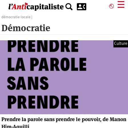
Aller
☰
⎋
au
contenu
démocratie locale
principal
Démocratie
Culture
Prendre la parole sans prendre le pouvoir, de Manon
Him-Aquilli