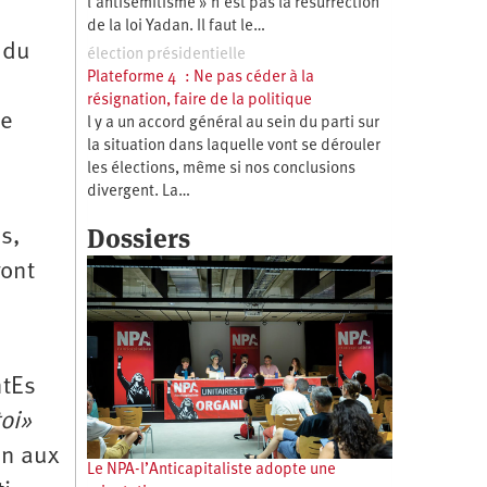
l’antisémitisme » n’est pas la résurrection
de la loi Yadan. Il faut le…
 du
élection présidentielle
Plateforme 4 : Ne pas céder à la
résignation, faire de la politique
te
l y a un accord général au sein du parti sur
la situation dans laquelle vont se dérouler
les élections, même si nos conclusions
divergent. La…
Dossiers
s,
ront
-
ntEs
toi»
on aux
Le NPA-l’Anticapitaliste adopte une