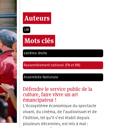
Auteurs
LM
Mots clés
extrême droite
Rassemblement national (FN et RN)
Assemblée Nationale
Défendre le service public de la
culture, faire vivre un art
émancipateur !
L’écosystème économique du spectacle
vivant, du cinéma, de l’audiovisuel et de
l’édition, tel qu’il s’est établi depuis
plusieurs décennies, est mis à mal :