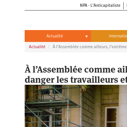
NPA - L’Anticapitaliste
Aller
au
contenu
principal
Actualité
Internati
Actualité
À l’Assemblée comme ailleurs, l’extrême d
Actualité
International
Politique
Brésil
À l’Assemblée comme ail
Entreprises
Chine
danger les travailleurs et
Oppressions
Entreprises
États-
Unis
Économie
Automobile
Oppressions
Continents
Écologie
Aéronautique
Antiracisme
Continents
Éducation
Commerce
Féminisme
Afrique