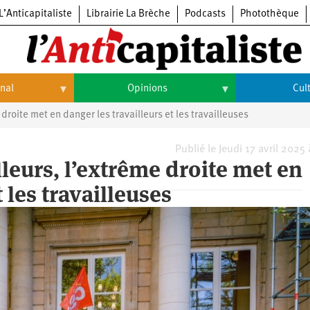
L’Anticapitaliste
Librairie La Brèche
Podcasts
Photothèque
onal
Opinions
Cul
roite met en danger les travailleurs et les travailleuses
Opinions
Culture
Histoire
Arts
Publié le Jeudi 17 avril 2025
leurs, l’extrême droite met en
Cinéma
 les travailleuses
Expositions
Livres
Musique