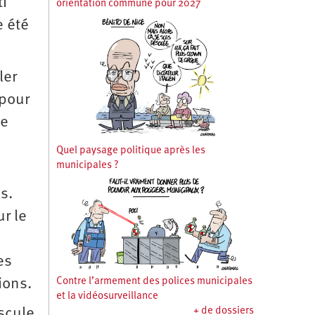
ti
orientation commune pour 2027
e été
ler
 pour
de
Quel paysage politique après les
municipales ?
s.
ur le
es
sions.
Contre l’armement des polices municipales
et la vidéosurveillance
uscule
+ de dossiers