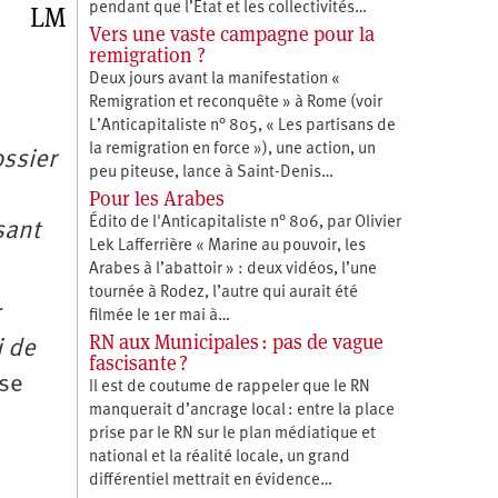
LM
pendant que l’État et les collectivités…
Vers une vaste campagne pour la
remigration ?
Deux jours avant la manifestation «
Remigration et reconquête » à Rome (voir
L’Anticapitaliste n° 805, « Les partisans de
la remigration en force »), une action, un
ossier
peu piteuse, lance à Saint-Denis…
Pour les Arabes
Édito de l'Anticapitaliste n° 806, par Olivier
sant
Lek Lafferrière « Marine au pouvoir, les
Arabes à l’abattoir » : deux vidéos, l’une
tournée à Rodez, l’autre qui aurait été
r
filmée le 1er mai à…
RN aux Municipales : pas de vague
i de
fascisante ?
ise
Il est de coutume de rappeler que le RN
manquerait d’ancrage local : entre la place
prise par le RN sur le plan médiatique et
national et la réalité locale, un grand
différentiel mettrait en évidence…