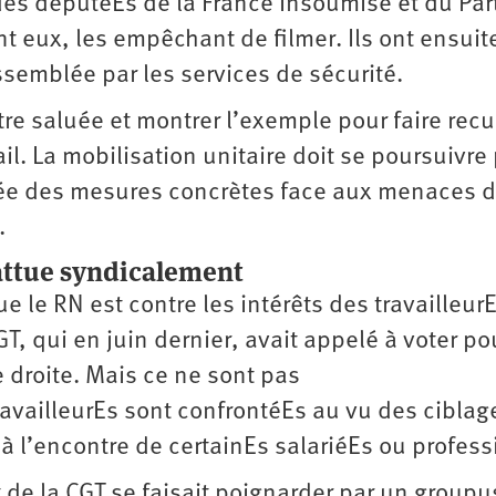
des députéEs de la France insoumise et du Par
t eux, les empêchant de filmer. Ils ont ensuit
ssemblée par les services de sécurité.
tre saluée et montrer l’exemple pour faire recu
ail. La mobilisation unitaire doit se poursuivre
lée des mesures concrètes face aux menaces 
.
attue syndicalement
e le RN est contre les intérêts des travailleurE
T, qui en juin dernier, avait appelé à voter po
e droite. Mais ce ne sont pas
availleurEs sont confrontéEs au vu des ciblag
 à l’encontre de certainEs salariéEs ou profes
nt de la CGT se faisait poignarder par un group