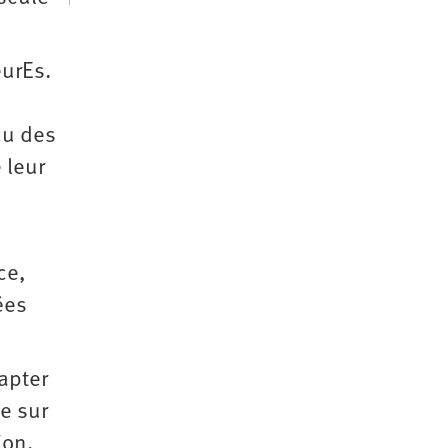
urEs.
çu des
 leur
ce,
ées
apter
te sur
ion,