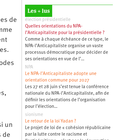
Les + lus
ces de
élection présidentielle
Quelles orientations du NPA-
omme
l’Anticapitaliste pour la présidentielle ?
nt
Comme à chaque échéance de ce type, le
NPA-l’Anticapitaliste organise un vaste
ées.
processus démocratique pour décider de
ses orientations en vue de l’…
hodes
NPA
Le NPA-l’Anticapitaliste adopte une
orientation commune pour 2027
Les 27 et 28 juin s’est tenue la conférence
es,
nationale du NPA-l’Anticapitaliste, afin de
définir les orientations de l’organisation
pour l’élection…
sionisme
Le retour de la loi Yadan ?
si un
Le projet de loi de « cohésion républicaine
s de
par la lutte contre le racisme et