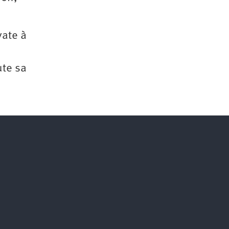
vate à
ute sa