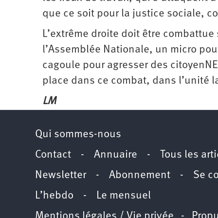
que ce soit pour la justice sociale, c
L’extrême droite doit être combattue 
l’Assemblée Nationale, un micro pou
cagoule pour agresser des citoyenNEs
place dans ce combat, dans l’unité la
LM
Qui sommes-nous
Contact
-
Annuaire
-
Tous les art
Newsletter
-
Abonnement
-
Se c
L’hebdo
-
Le mensuel
Mentions légales / Vie privée
- Propu