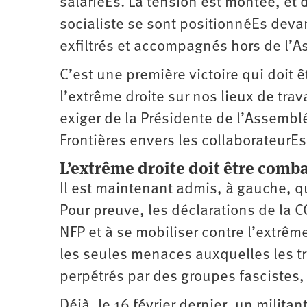
salariéEs. La tension est montée, et 
socialiste se sont positionnéEs devan
exfiltrés et accompagnés hors de l’A
C’est une première victoire qui doit ê
l’extrême droite sur nos lieux de trav
exiger de la Présidente de l’Assemb
Frontières envers les collaborateurEs
L’extrême droite doit être comb
Il est maintenant admis, à gauche, qu
Pour preuve, les déclarations de la CG
NFP et à se mobiliser contre l’extrêm
les seules menaces auxquelles les tr
perpétrés par des groupes fascistes,
Déjà, le 16 février dernier, un milita