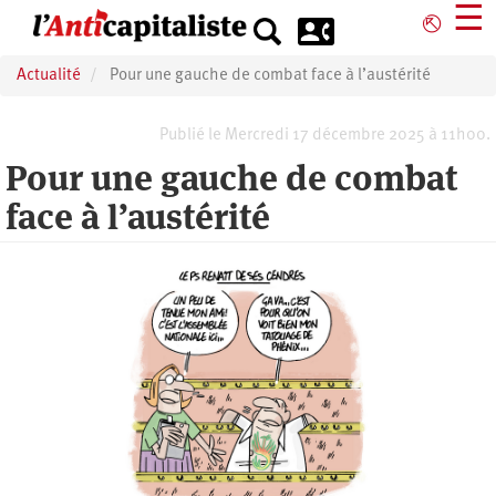
Aller
☰
⎋
au
contenu
Actualité
Pour une gauche de combat face à l’austérité
principal
Publié le Mercredi 17 décembre 2025 à 11h00.
Pour une gauche de combat
face à l’austérité