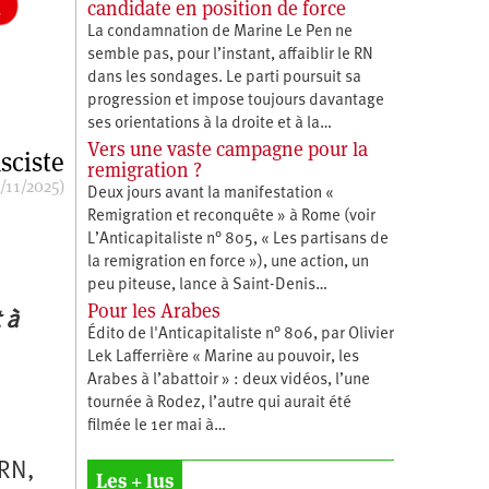
candidate en position de force
La condamnation de Marine Le Pen ne
semble pas, pour l’instant, affaiblir le RN
dans les sondages. Le parti poursuit sa
progression et impose toujours davantage
ses orientations à la droite et à la…
Vers une vaste campagne pour la
sciste
remigration ?
/11/2025)
Deux jours avant la manifestation «
Remigration et reconquête » à Rome (voir
L’Anticapitaliste n° 805, « Les partisans de
la remigration en force »), une action, un
peu piteuse, lance à Saint-Denis…
Pour les Arabes
 à
Édito de l'Anticapitaliste n° 806, par Olivier
Lek Lafferrière « Marine au pouvoir, les
Arabes à l’abattoir » : deux vidéos, l’une
tournée à Rodez, l’autre qui aurait été
filmée le 1er mai à…
 RN,
Les + lus