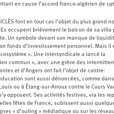
ettant en cause l’accord franco-algérien de 1
ÉRICLÈS font en tout cas l’objet du plus grand 
ntEs occupent brièvement le balcon de sa villa
nte. Un symbole devant son manque de liquidi
son fonds d’investissement personnel. Mais il 
écosystème ». Une intersyndicale a lancé la
ien commun », avec une grève des intermitten
ntes et d’Angers ont fait l’objet de contre-
l’éducation sont aussi dénoncées, comme dans
-Louis ou à Étang-sur-Arroux contre le Cours V
’y opposent. Ses activités festives, via les re
belles fêtes de France, subissent aussi quelqu
es « d’outing » médiatique ou sur les résea