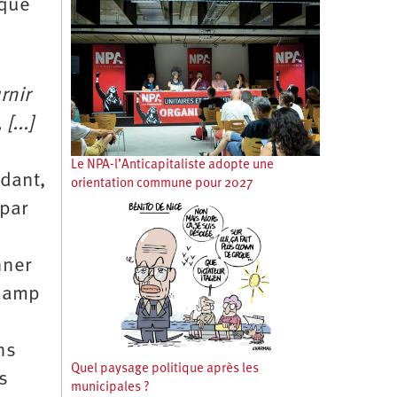
 que
rnir
[...]
Le NPA-l’Anticapitaliste adopte une
ndant,
orientation commune pour 2027
 par
nner
 camp
ns
Quel paysage politique après les
s
municipales ?