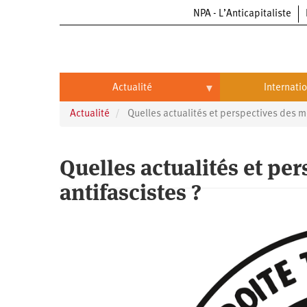
NPA - L’Anticapitaliste
Aller
au
contenu
principal
Actualité
Internati
Actualité
Quelles actualités et perspectives des mo
Actualité
International
Politique
Brésil
Quelles actualités et pe
Entreprises
Chine
antifascistes ?
Oppressions
Entreprises
États-
Unis
Économie
Automobile
Oppressions
Continents
Écologie
Aéronautique
Antiracisme
Continents
Éducation
Commerce
Féminisme
Afrique