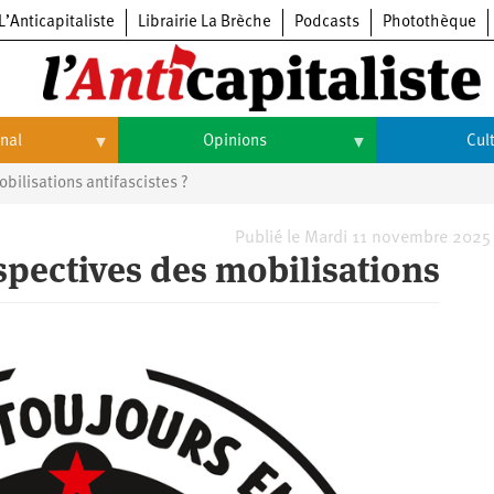
L’Anticapitaliste
Librairie La Brèche
Podcasts
Photothèque
onal
Opinions
Cul
bilisations antifascistes ?
Opinions
Culture
Histoire
Arts
Publié le Mardi 11 novembre 2025
rspectives des mobilisations
Cinéma
Expositions
Livres
Musique