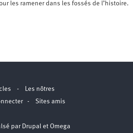
our les ramener dans les fossés de l’histoire.
icles
-
Les nôtres
onnecter
-
Sites amis
lsé par
Drupal
et
Omega