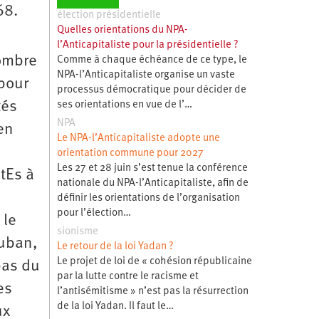
968.
élection présidentielle
Quelles orientations du NPA-
l’Anticapitaliste pour la présidentielle ?
nombre
Comme à chaque échéance de ce type, le
NPA-l’Anticapitaliste organise un vaste
 pour
processus démocratique pour décider de
tés
ses orientations en vue de l’…
NPA
en
Le NPA-l’Anticapitaliste adopte une
orientation commune pour 2027
Les 27 et 28 juin s’est tenue la conférence
tEs à
nationale du NPA-l’Anticapitaliste, afin de
définir les orientations de l’organisation
pour l’élection…
 le
sionisme
auban,
Le retour de la loi Yadan ?
Le projet de loi de « cohésion républicaine
pas du
par la lutte contre le racisme et
es
l’antisémitisme » n’est pas la résurrection
de la loi Yadan. Il faut le…
ux