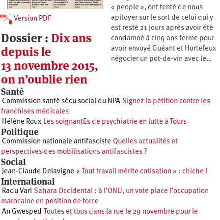
« people », ont tenté de nous
apitoyer sur le sort de celui qui y
Version PDF
est resté 21 jours après avoir été
Dossier :
Dix ans
condamné à cinq ans ferme pour
depuis le
avoir envoyé Guéant et Hortefeux
négocier un pot-de-vin avec le…
13 novembre 2015,
on n’oublie rien
Santé
Commission santé sécu social du NPA
Signez la pétition contre les
franchises médicales
Hélène Roux
Les soignantEs de psychiatrie en lutte à Tours
Politique
Commission nationale antifasciste
Quelles actualités et
perspectives des mobilisations antifascistes ?
Social
Jean-Claude Delavigne
« Tout travail mérite cotisation » : chiche !
International
Radu Varl
Sahara Occidental : à l’ONU, un vote place l’occupation
marocaine en position de force
An Gwesped
Toutes et tous dans la rue le 29 novembre pour le