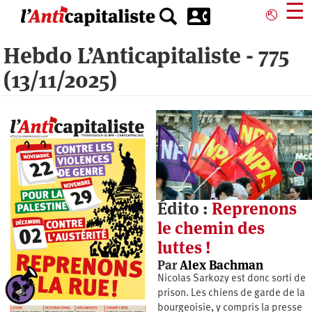
Aller
☰
⎋
au
contenu
Hebdo L’Anticapitaliste - 775
principal
(13/11/2025)
Édito :
Reprenons
le chemin des
luttes !
Par
Alex Bachman
Nicolas Sarkozy est donc sorti de
prison. Les chiens de garde de la
bourgeoisie, y compris la presse