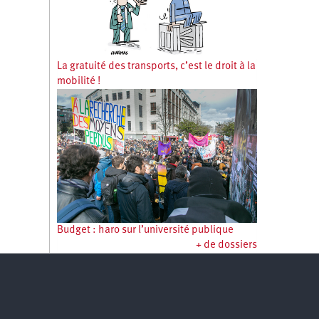
La gratuité des transports, c’est le droit à la
mobilité !
Budget : haro sur l’université publique
+ de dossiers