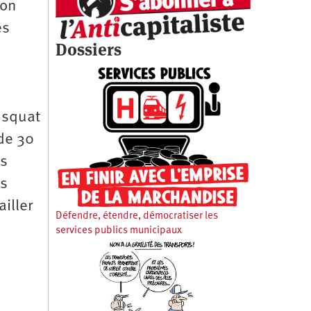
ion
es
Dossiers
 squat
 de 30
ns
es
iller
Défendre, étendre, démocratiser les
services publics municipaux