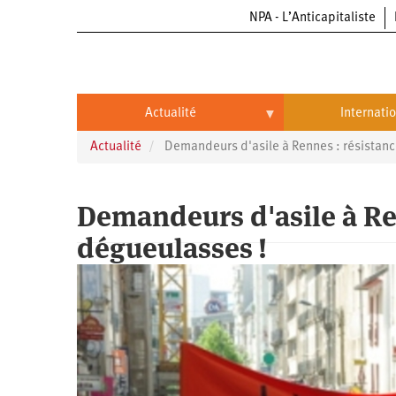
NPA - L’Anticapitaliste
Aller
au
contenu
principal
Actualité
Internati
Actualité
Demandeurs d'asile à Rennes : résistanc
Actualité
International
Politique
Brésil
Demandeurs d'asile à Ren
Entreprises
Chine
dégueulasses !
Oppressions
Entreprises
États-
Unis
Économie
Automobile
Oppressions
Continents
Écologie
Aéronautique
Antiracisme
Continents
Éducation
Commerce
Féminisme
Afrique