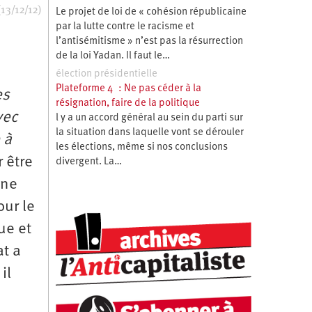
13/12/12)
Le projet de loi de « cohésion républicaine
par la lutte contre le racisme et
l’antisémitisme » n’est pas la résurrection
de la loi Yadan. Il faut le…
élection présidentielle
Plateforme 4 : Ne pas céder à la
es
résignation, faire de la politique
vec
l y a un accord général au sein du parti sur
la situation dans laquelle vont se dérouler
 à
les élections, même si nos conclusions
 être
divergent. La…
une
our le
ue et
t a
il