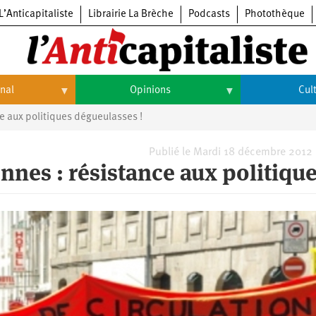
L’Anticapitaliste
Librairie La Brèche
Podcasts
Photothèque
onal
Opinions
Cul
e aux politiques dégueulasses !
Opinions
Culture
Histoire
Arts
Publié le Mardi 18 décembre 2012
nes : résistance aux politiqu
Cinéma
Expositions
Livres
Musique