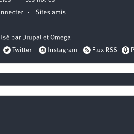
icles
-
Les nôtres
onnecter
-
Sites amis
lsé par
Drupal
et
Omega
Twitter
Instagram
Flux RSS