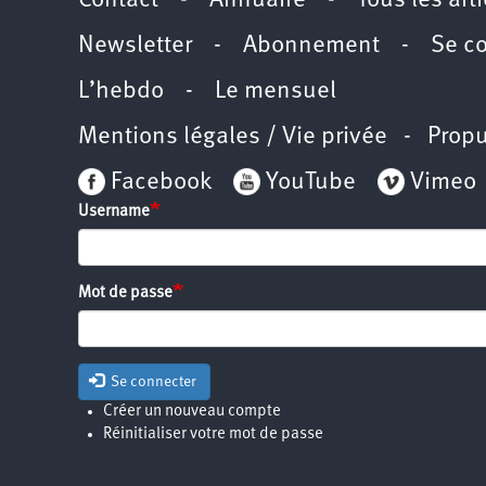
Contact
-
Annuaire
-
Tous les art
Newsletter
-
Abonnement
-
Se c
L’hebdo
-
Le mensuel
Mentions légales / Vie privée
- Propu
Facebook
YouTube
Vimeo
Username
Mot de passe
Se connecter
Créer un nouveau compte
Réinitialiser votre mot de passe