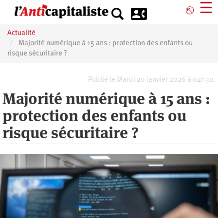
Aller
☰
⎋
au
contenu
Actualité
principal
Majorité numérique à 15 ans : protection des enfants ou
risque sécuritaire ?
Publié le Mardi 20 janvier 2026 à 04h30.
Majorité numérique à 15 ans :
protection des enfants ou
risque sécuritaire ?