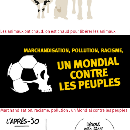
Les animaux ont chaud, on est chaud pour libérer les animaux !
Marchandisation, racisme, pollution : un Mondial contre les peuples