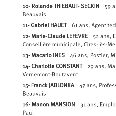
10- Rolande THIEBAUT- SECKIN
59 ans
Beauvais
11- Gabriel HAUET
61 ans, Agent tech
12- Marie-Claude LEFEVRE
52 ans, Em
Conseillère municipale, Cires-lès-Me
13- Macario INES
46 ans, Postier, Mi
14- Charlotte CONSTANT
29 ans, Mara
Vernemont-Boutavent
15- Franck JABLONKA
47 ans, Profess
Beauvais
16- Manon MANSION
31 ans, Employée
Paul