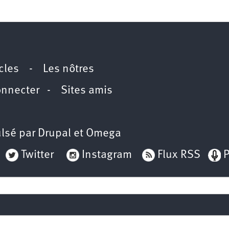
icles
-
Les nôtres
onnecter
-
Sites amis
lsé par
Drupal
et
Omega
Twitter
Instagram
Flux RSS