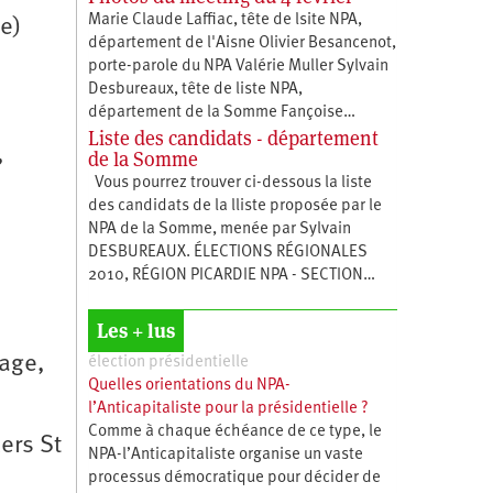
Marie Claude Laffiac, tête de lsite NPA,
e)
département de l'Aisne Olivier Besancenot,
porte-parole du NPA Valérie Muller Sylvain
Desbureaux, tête de liste NPA,
département de la Somme Fançoise…
Liste des candidats - département
,
de la Somme
Vous pourrez trouver ci-dessous la liste
des candidats de la lliste proposée par le
NPA de la Somme, menée par Sylvain
DESBUREAUX. ÉLECTIONS RÉGIONALES
2010, RÉGION PICARDIE NPA - SECTION…
Les + lus
age,
élection présidentielle
Quelles orientations du NPA-
l’Anticapitaliste pour la présidentielle ?
Comme à chaque échéance de ce type, le
ers St
NPA-l’Anticapitaliste organise un vaste
processus démocratique pour décider de