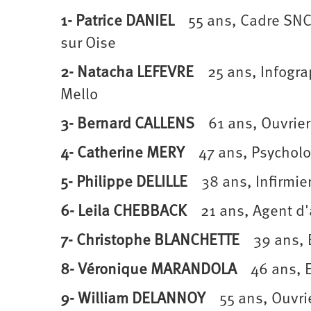
Santé
Hôpitaux
LGBTI
Amérique
1- Patrice DANIEL
55 ans, Cadre SNCF (
du
Nord
Vidéos
SNCF
Amérique
sur Oise
latine
Dans
Services
Asie
2- Natacha LEFEVRE
25 ans, Infograph
mon
publics
département
Mello
Europe
3- Bernard CALLENS
61 ans, Ouvrier M
Moyen-
Orient
4- Catherine MERY
47 ans, Psycholog
Océanie
5- Philippe DELILLE
38 ans, Infirmier,
6- Leila CHEBBACK
21 ans, Agent d'a
7- Christophe BLANCHETTE
39 ans, E
8- Véronique MARANDOLA
46 ans, En
9- William DELANNOY
55 ans, Ouvrier