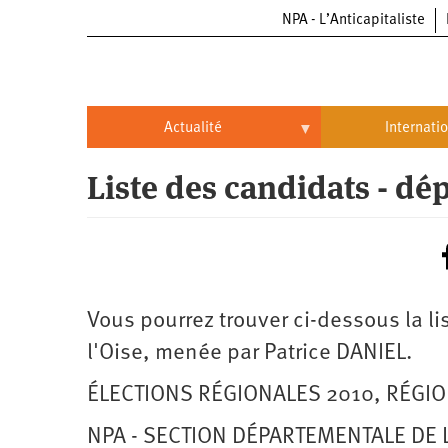
NPA - L’Anticapitaliste
Aller
au
contenu
principal
Actualité
Internati
Actualité
International
Liste des candidats - dé
Politique
Brésil
Entreprises
Chine
Oppressions
Entreprises
États-
Unis
Vous pourrez trouver ci-dessous la li
Économie
Automobile
Oppressions
Continents
l'Oise, menée par Patrice DANIEL.
Écologie
Aéronautique
Antiracisme
Continents
ÉLECTIONS RÉGIONALES 2010, RÉGIO
Éducation
Commerce
Féminisme
Afrique
NPA - SECTION DÉPARTEMENTALE DE 