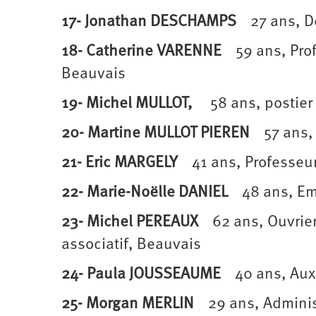
17- Jonathan DESCHAMPS
27 ans, De
18- Catherine VARENNE
59 ans, Profe
Beauvais
19- Michel MULLOT,
58 ans, postier p
20- Martine MULLOT PIEREN
57 ans, 
21- Eric MARGELY
41 ans, Professeur
22- Marie-Noëlle DANIEL
48 ans, Emp
23- Michel PEREAUX
62 ans, Ouvrier m
associatif, Beauvais
24- Paula JOUSSEAUME
40 ans, Auxil
25- Morgan MERLIN
29 ans, Administ