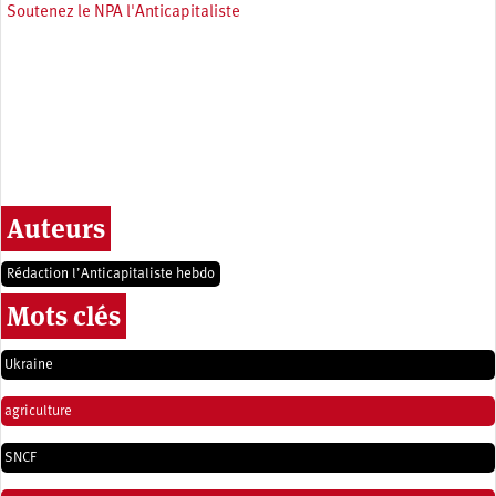
Soutenez le NPA l'Anticapitaliste
Auteurs
Rédaction l’Anticapitaliste hebdo
Mots clés
Ukraine
agriculture
SNCF