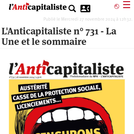
Aller
☰
⎋
au
contenu
Publié le Mercredi 27 novembre 2024 à 12h32.
principal
L'Anticapitaliste n° 731 - La
Une et le sommaire