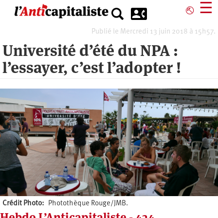
Aller
☰
⎋
au
contenu
Publié le Mercredi 13 juin 2018 à 15h57.
principal
Université d’été du NPA :
l’essayer, c’est l’adopter !
Crédit Photo
Photothèque Rouge/JMB.
Hebdo L’Anticapitaliste - 434