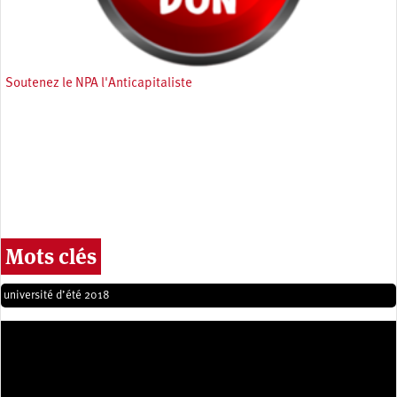
Soutenez le NPA l'Anticapitaliste
Mots clés
université d’été 2018