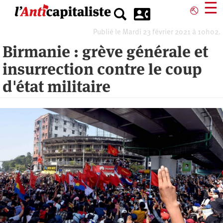
Aller
☰
⎋
au
contenu
Publié le Mardi 23 février 2021 à 10h02.
principal
Birmanie : grève générale et
insurrection contre le coup
d'état militaire