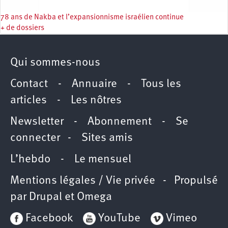
78 ans de Nakba et l’expansionnisme israélien continue
+ de dossiers
Qui sommes-nous
Contact
-
Annuaire
-
Tous les
articles
-
Les nôtres
Newsletter
-
Abonnement
-
Se
connecter
-
Sites amis
L’hebdo
-
Le mensuel
Mentions légales / Vie privée
- Propulsé
par
Drupal
et
Omega
Facebook
YouTube
Vimeo