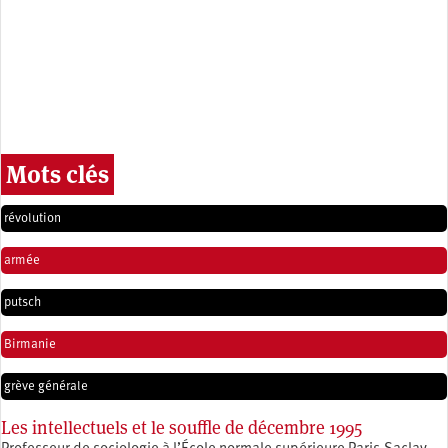
Mots clés
révolution
armée
putsch
Birmanie
grève générale
Les intellectuels et le souffle de décembre 1995