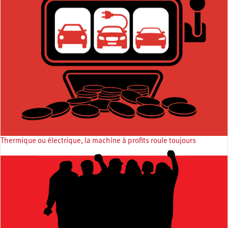
Thermique ou électrique, la machine à profits roule toujours