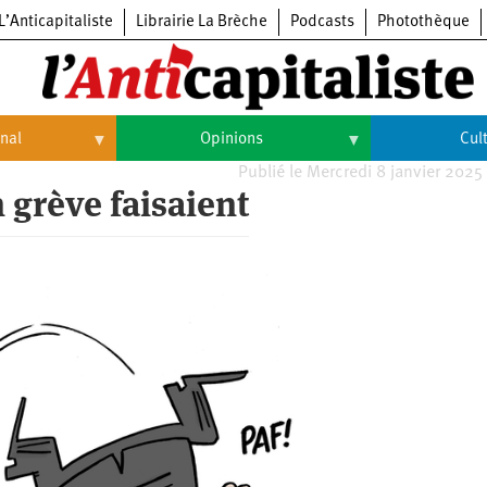
L’Anticapitaliste
Librairie La Brèche
Podcasts
Photothèque
onal
Opinions
Cul
Publié le Mercredi 8 janvier 2025
Opinions
Culture
 grève faisaient
Histoire
Arts
Cinéma
Expositions
Livres
Musique