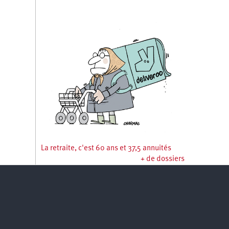
La retraite, c'est 60 ans et 37,5 annuités
+ de dossiers