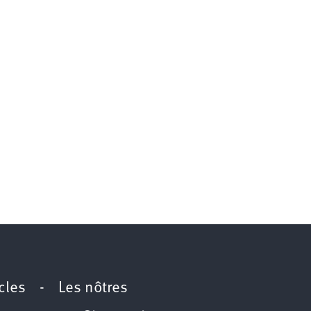
icles
-
Les nôtres