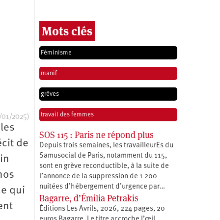
Mots clés
Féminisme
manif
grèves
/01/2025)
travail des femmes
 les
SOS 115 : Paris ne répond plus
écit de
Depuis trois semaines, les travailleurEs du
Samusocial de Paris, notamment du 115,
in
sont en grève reconductible, à la suite de
nos
l’annonce de la suppression de 1 200
nuitées d’hébergement d’urgence par…
ce qui
Bagarre, d’Émilia Petrakis
ent
Éditions Les Avrils, 2026, 224 pages, 20
euros Bagarre. Le titre accroche l’œil,