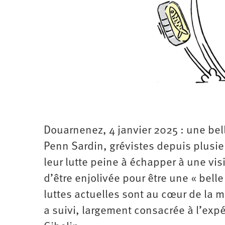
Santé
Hôpitaux
LGBTI
Amérique
du
Nord
Vidéos
SNCF
Amérique
latine
Dans
Services
Asie
mon
publics
département
Europe
Moyen-
Orient
Océanie
Douarnenez, 4 janvier 2025 : une bell
Penn Sardin, grévistes depuis plusieu
leur lutte peine à échapper à une vi
d’être enjolivée pour être une « bel
luttes actuelles sont au cœur de la m
a suivi, largement consacrée à l’expé