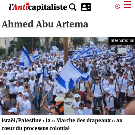
Aller
☰
⎋
au
contenu
Ahmed Abu Artema
principal
International
Israël/Palestine : la « Marche des drapeaux » au
cœur du processus colonial