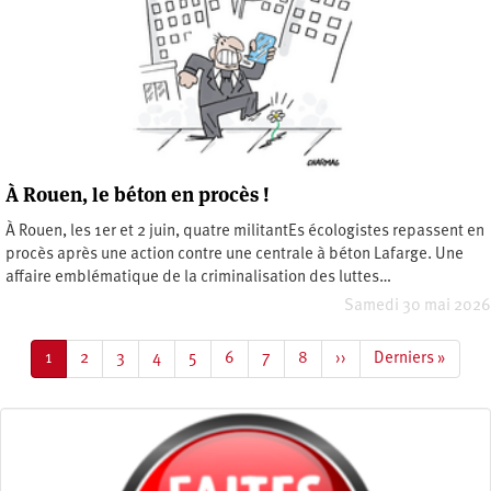
À Rouen, le béton en procès !
À Rouen, les 1er et 2 juin, quatre militantEs écologistes repassent en
procès après une action contre une centrale à béton Lafarge. Une
affaire emblématique de la criminalisation des luttes…
Samedi 30 mai 2026
Pagination
Page
1
Page
2
Page
3
Page
4
Page
5
Page
6
Page
7
Page
8
Page
››
Dernière
Derniers »
courante
suivante
page