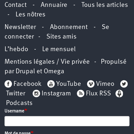
Contact
-
Annuaire
-
Tous les articles
-
Les nôtres
Newsletter
-
Abonnement
-
Se
connecter
-
Sites amis
L’hebdo
-
Le mensuel
Mentions légales / Vie privée
- Propulsé
par
Drupal
et
Omega
Facebook
YouTube
Vimeo
Twitter
Instagram
Flux RSS
Podcasts
Username
Mot de passe