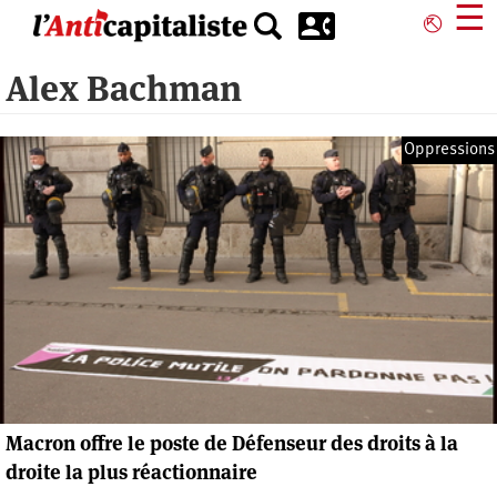
Aller
☰
⎋
au
contenu
Alex Bachman
principal
Oppressions
Macron offre le poste de Défenseur des droits à la
droite la plus réactionnaire