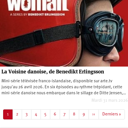
La Voisine danoise, de Benedikt Erlingsson
Mini-série télévisée franco-islandaise, disponible sur arte.tv
jusqu'au 26 avril 2026. En six épisodes au rythme trépidant, cette
mini-série danoise nous embarque dans le sillage de Ditte Jensen,…
Mardi 31 mars 2026
Pagination
Page
1
Page
2
Page
3
Page
4
Page
5
Page
6
Page
7
Page
8
Page
9
Page
››
Dernière
Derniers »
courante
suivante
page