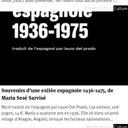
boîte, Zeus l’avait prévenue : ne l’ouvrir sous aucun prétexte !…
Dimanche 26 avril 2026
Culture
Souvenirs d’une exilée espagnole 1936-1975, de
Maria Sesé Sarvisé
Récit traduit de l’espagnol par Lauro Del Prado, Lux éditeur, 168
pages, 14 €. Maria a quatorze ans en 1936. Elle vit dans un petit
village d’Aragon, Angüès, lorsque les factieux nationalistes…
Vendredi 10 avril 2026
Culture