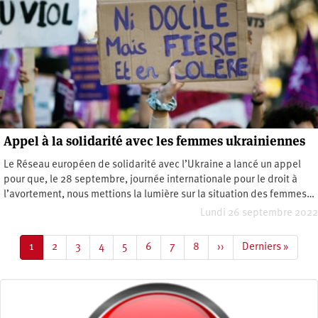
Appel à la solidarité avec les femmes ukrainiennes
Le Réseau européen de solidarité avec l’Ukraine a lancé un appel
pour que, le 28 septembre, journée internationale pour le droit à
l’avortement, nous mettions la lumière sur la situation des femmes…
Lundi 26 septembre 2022
Pagination
Page
1
Page
2
Page
3
Page
4
Page
5
Page
6
Page
7
Page
8
Page
››
Dernière
Derniers »
courante
suivante
page