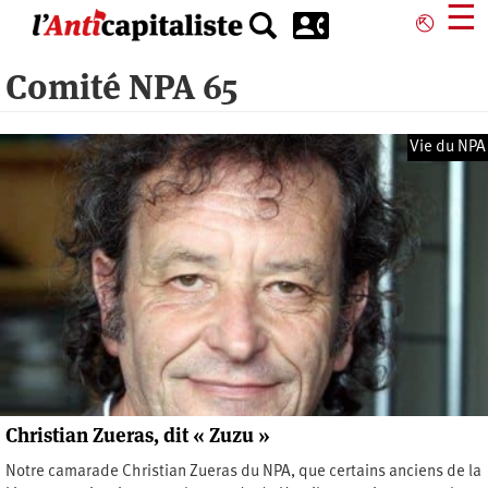
Aller
☰
⎋
au
contenu
Comité NPA 65
principal
Vie du NPA
Christian Zueras, dit « Zuzu »
Notre camarade Christian Zueras du NPA, que certains anciens de la