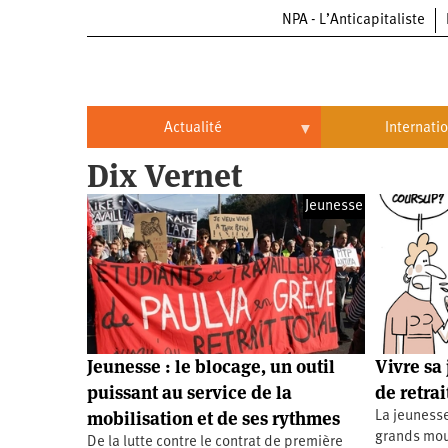
NPA - L’Anticapitaliste
Aller
au
contenu
principal
Actualité
Internati
Dix Vernet
Actualité
International
Jeunesse
Politique
Brésil
Entreprises
Chine
Oppressions
Entreprises
États-
Unis
Économie
Automobile
Oppressions
Continents
Jeunesse : le blocage, un outil
Vivre sa
Écologie
Aéronautique
Antiracisme
Continents
puissant au service de la
de retrai
mobilisation et de ses rythmes
La jeunesse
Éducation
Commerce
Féminisme
Afrique
grands mou
De la lutte contre le contrat de première