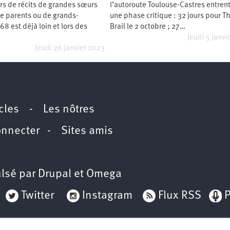
rs de récits de grandes sœurs
l’autoroute Toulouse-Castres entren
de parents ou de grands-
une phase critique : 32 jours pour 
68 est déjà loin et lors des
Brail le 2 octobre ; 27…
Jeudi 5 janvi
Jeudi 26 janvier 2023
icles
-
Les nôtres
onnecter
-
Sites amis
lsé par
Drupal
et
Omega
Twitter
Instagram
Flux RSS