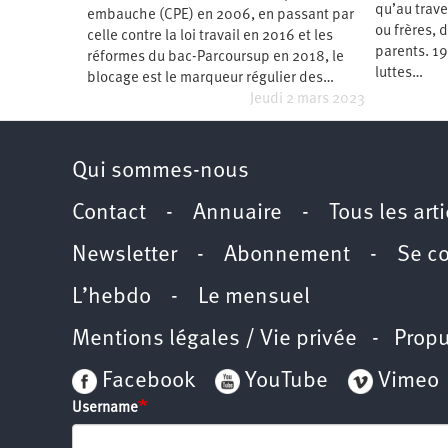
qu’au trave
embauche (CPE) en 2006, en passant par
Santé
Hôpitaux
LGBTI
Amérique
du
ou frères, 
celle contre la loi travail en 2016 et les
Nord
parents. 19
réformes du bac-Parcoursup en 2018, le
Vidéos
SNCF
Amérique
latine
luttes…
blocage est le marqueur régulier des…
Jeudi 2 mars 2023
Dans
Services
Asie
mon
publics
département
Europe
Qui sommes-nous
Moyen-
Orient
Contact
-
Annuaire
-
Tous les art
Océanie
Newsletter
-
Abonnement
-
Se c
L’hebdo
-
Le mensuel
Mentions légales / Vie privée
- Propu
Facebook
YouTube
Vimeo
Username