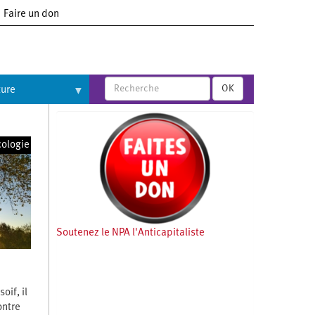
Faire un don
OK
ture
cologie
Soutenez le NPA l'Anticapitaliste
oif, il
ontre