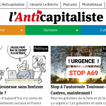
L’Anticapitaliste
Librairie La Brèche
Podcasts
Photothèque
onal
Opinions
Cul
Opinions
Culture
Politique
É
Histoire
Arts
Cinéma
Expositions
Livres
 jeunesse sans horizon
Stop à l’autoroute Toulouse-
Musique
te ?
Castres, maintenant !
 d’aujourd’hui n’a connu de
Pour les grévistes de la faim et de la s
vements sociaux en France
y a urgence ! Les grévistes en lutte c