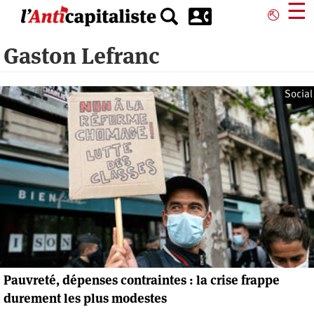
Aller
☰
⎋
au
contenu
Gaston Lefranc
principal
Social
Pauvreté, dépenses contraintes : la crise frappe
durement les plus modestes