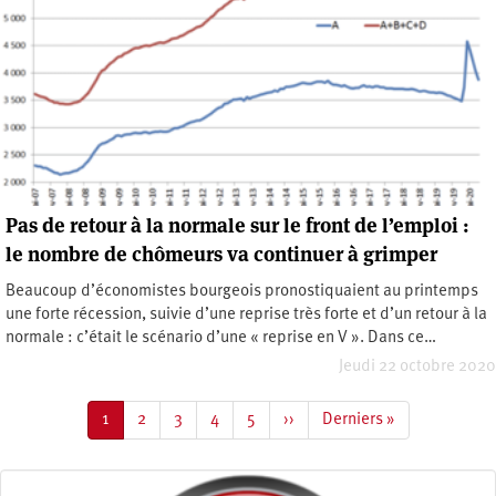
Pas de retour à la normale sur le front de l’emploi :
le nombre de chômeurs va continuer à grimper
Beaucoup d’économistes bourgeois pronostiquaient au printemps
une forte récession, suivie d’une reprise très forte et d’un retour à la
normale : c’était le scénario d’une « reprise en V ». Dans ce…
Jeudi 22 octobre 2020
Pagination
Page
1
Page
2
Page
3
Page
4
Page
5
Page
››
Dernière
Derniers »
courante
suivante
page