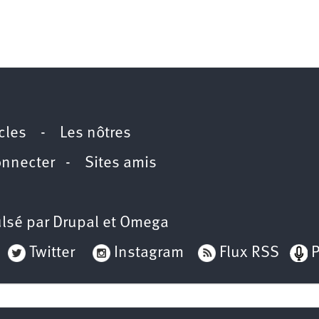
icles
-
Les nôtres
onnecter
-
Sites amis
lsé par
Drupal
et
Omega
Twitter
Instagram
Flux RSS