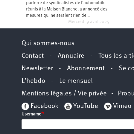
parterre de syndicalistes de l’automobile
Santé
Hôpitaux
LGBTI
Amérique
du
réunis à la Maison Blanche, a annoncé des
Nord
mesures qui ne seraient rien de…
Vidéos
SNCF
Amérique
latine
Mercredi 9 avril 2025
Dans
Services
Asie
mon
publics
département
Qui sommes-nous
Europe
Contact
-
Annuaire
-
Tous les art
Moyen-
Orient
Newsletter
-
Abonnement
-
Se c
Océanie
L’hebdo
-
Le mensuel
Mentions légales / Vie privée
- Propu
Facebook
YouTube
Vimeo
Username