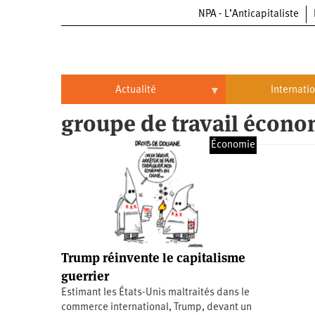
NPA - L’Anticapitaliste
Aller
au
contenu
principal
Actualité
Internati
groupe de travail écono
Actualité
International
Économie
Politique
Brésil
Entreprises
Chine
Oppressions
Entreprises
États-
Unis
Économie
Automobile
Oppressions
Continents
Trump réinvente le capitalisme
Écologie
Aéronautique
Antiracisme
Continents
guerrier
Estimant les États-Unis maltraités dans le
Éducation
Commerce
Féminisme
Afrique
commerce international, Trump, devant un