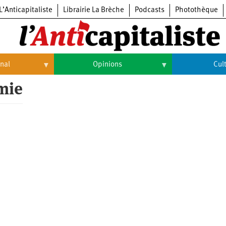
L’Anticapitaliste
Librairie La Brèche
Podcasts
Photothèque
onal
Opinions
Cul
mie
Opinions
Culture
Histoire
Arts
Cinéma
Expositions
Livres
Musique