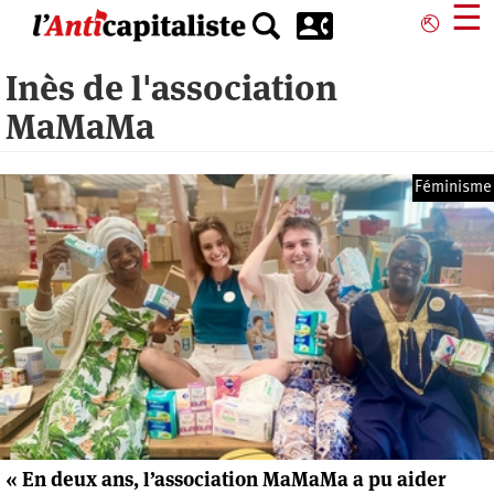
Aller
☰
⎋
au
contenu
Inès de l'association
principal
MaMaMa
Féminisme
« En deux ans, l’association MaMaMa a pu aider