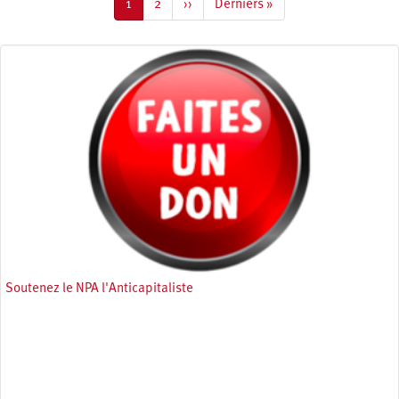
Page
1
Page
2
Page
››
Dernière
Derniers »
courante
suivante
page
Soutenez le NPA l'Anticapitaliste