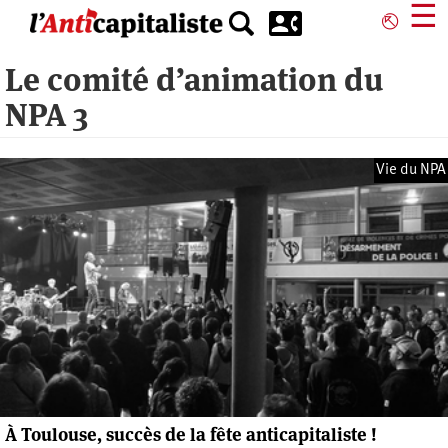
Aller
☰
⎋
au
contenu
Le comité d’animation du
principal
NPA 3
Vie du NPA
À Toulouse, succès de la fête anticapitaliste !