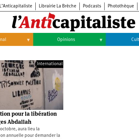
L’Anticapitaliste
Librairie La Brèche
Podcasts
Photothèque
onal
Opinions
Cul
Opinions
Culture
International
Histoire
Arts
Cinéma
Expositions
Livres
tion pour la libération
Musique
es Abdallah
ctobre, aura lieu la
ion annuelle pour demander la