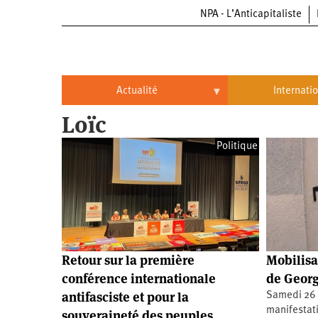
NPA - L’Anticapitaliste
Aller
au
contenu
principal
Actualité
Internati
Loïc
Actualité
International
Politique
Politique
Brésil
Entreprises
Chine
Oppressions
Entreprises
États-
Unis
Économie
Automobile
Oppressions
Continents
Retour sur la première
Mobilisa
Écologie
Aéronautique
Antiracisme
Continents
conférence internationale
de Georg
antifasciste et pour la
Samedi 26 o
Éducation
Commerce
Féminisme
Afrique
manifestat
souveraineté des peuples