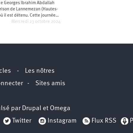
 de Georges Ibrahim Abdallah
prison de Lannemezan (Hautes-
ù il est détenu. Cette journée…
Mercredi 23 octobre 2024
icles
-
Les nôtres
onnecter
-
Sites amis
lsé par
Drupal
et
Omega
Twitter
Instagram
Flux RSS