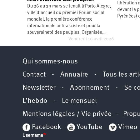
libération
Santé
Hôpitaux
LGBTI
Amérique
Du 26 au 29 mars se tenait à Porto Alegre,
du
devant la 
ville d’accueil du premier Forum social
Nord
Pyrénées) o
Vidéos
SNCF
Amérique
mondial, la première conférence
latine
internationale antifasciste et pour la
Dans
Services
Asie
souveraineté des peuples. Organisée…
mon
publics
Vendredi 10 avril 2026
département
Europe
Moyen-
Qui sommes-nous
Orient
Océanie
Contact
-
Annuaire
-
Tous les art
Newsletter
-
Abonnement
-
Se c
L’hebdo
-
Le mensuel
Mentions légales / Vie privée
- Propu
Facebook
YouTube
Vimeo
Username