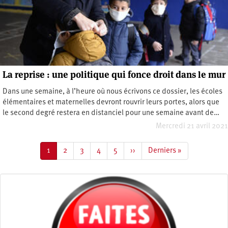
La reprise : une politique qui fonce droit dans le mur
Dans une semaine, à l’heure où nous écrivons ce dossier, les écoles
élémentaires et maternelles devront rouvrir leurs portes, alors que
le second degré restera en distanciel pour une semaine avant de…
Mercredi 21 avril 2021
Pagination
Page
1
Page
2
Page
3
Page
4
Page
5
Page
››
Dernière
Derniers »
courante
suivante
page