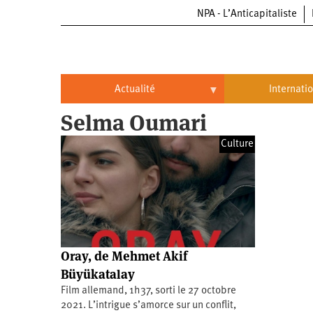
NPA - L’Anticapitaliste
Aller
au
contenu
principal
Actualité
Internati
Selma Oumari
Actualité
International
Culture
Politique
Brésil
Entreprises
Chine
Oppressions
Entreprises
États-
Unis
Économie
Automobile
Oppressions
Continents
Oray, de Mehmet Akif
Écologie
Aéronautique
Antiracisme
Continents
Büyükatalay
Film allemand, 1h37, sorti le 27 octobre
Éducation
Commerce
Féminisme
Afrique
2021. L’intrigue s’amorce sur un conflit,