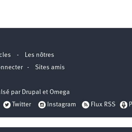
icles
-
Les nôtres
onnecter
-
Sites amis
lsé par
Drupal
et
Omega
Twitter
Instagram
Flux RSS