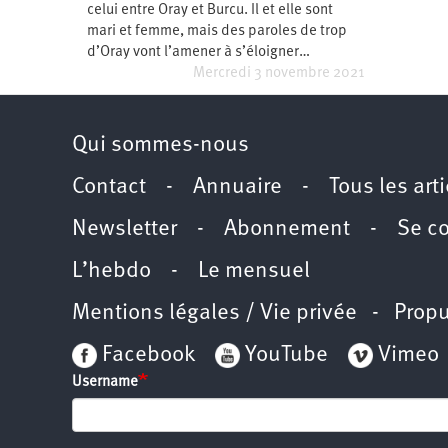
celui entre Oray et Burcu. Il et elle sont
Santé
Hôpitaux
LGBTI
Amérique
du
mari et femme, mais des paroles de trop
Nord
d’Oray vont l’amener à s’éloigner…
Vidéos
SNCF
Amérique
latine
Mercredi 3 novembre 2021
Dans
Services
Asie
mon
publics
département
Qui sommes-nous
Europe
Contact
-
Annuaire
-
Tous les art
Moyen-
Orient
Newsletter
-
Abonnement
-
Se c
Océanie
L’hebdo
-
Le mensuel
Mentions légales / Vie privée
- Propu
Facebook
YouTube
Vimeo
Username