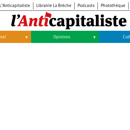
L’Anticapitaliste
Librairie La Brèche
Podcasts
Photothèque
onal
Opinions
Cul
Opinions
Culture
Histoire
Arts
Cinéma
Expositions
Livres
Musique