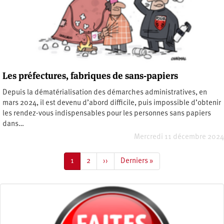
Les préfectures, fabriques de sans-papiers
Depuis la dématérialisation des démarches administratives, en
mars 2024, il est devenu d’abord difficile, puis impossible d’obtenir
les rendez-vous indispensables pour les personnes sans papiers
dans…
Mercredi 11 décembre 2024
Pagination
Page
1
Page
2
Page
››
Dernière
Derniers »
courante
suivante
page