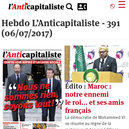
Aller
☰
⎋
au
contenu
Hebdo L’Anticapitaliste - 391
principal
(06/07/2017)
Édito :
Maroc :
notre ennemi
le roi... et ses amis
français
La démocratie de Mohammed VI
se résume au règne de la