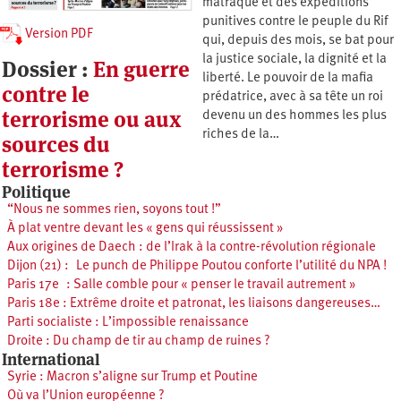
matraque et des expéditions
punitives contre le peuple du Rif
Version PDF
qui, depuis des mois, se bat pour
la justice sociale, la dignité et la
Dossier :
En guerre
liberté. Le pouvoir de la mafia
contre le
prédatrice, avec à sa tête un roi
terrorisme ou aux
devenu un des hommes les plus
riches de la…
sources du
terrorisme ?
Politique
“Nous ne sommes rien, soyons tout !”
À plat ventre devant les « gens qui réussissent »
Aux origines de Daech : de l’Irak à la contre-révolution régionale
Dijon (21) : Le punch de Philippe Poutou conforte l’utilité du NPA !
Paris 17e : Salle comble pour « penser le travail autrement »
Paris 18e : Extrême droite et patronat, les liaisons dangereuses…
Parti socialiste : L’impossible renaissance
Droite : Du champ de tir au champ de ruines ?
International
Syrie : Macron s’aligne sur Trump et Poutine
Où va l’Union européenne ?