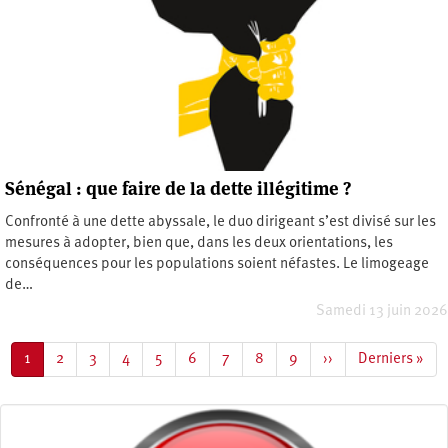
Sénégal : que faire de la dette illégitime ?
Confronté à une dette abyssale, le duo dirigeant s’est divisé sur les
mesures à adopter, bien que, dans les deux orientations, les
conséquences pour les populations soient néfastes. Le limogeage
de…
Samedi 13 juin 2026
Pagination
Page
1
Page
2
Page
3
Page
4
Page
5
Page
6
Page
7
Page
8
Page
9
Page
››
Dernière
Derniers »
courante
suivante
page