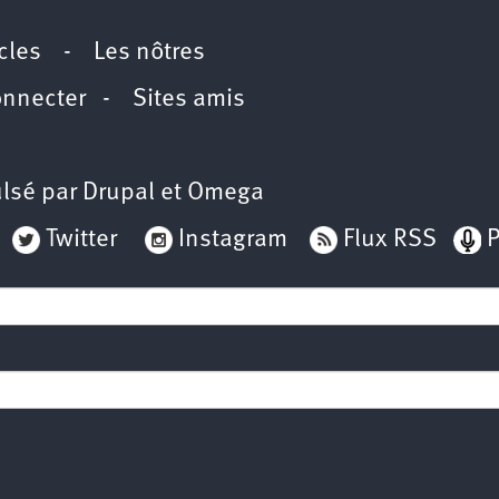
icles
-
Les nôtres
onnecter
-
Sites amis
lsé par
Drupal
et
Omega
Twitter
Instagram
Flux RSS