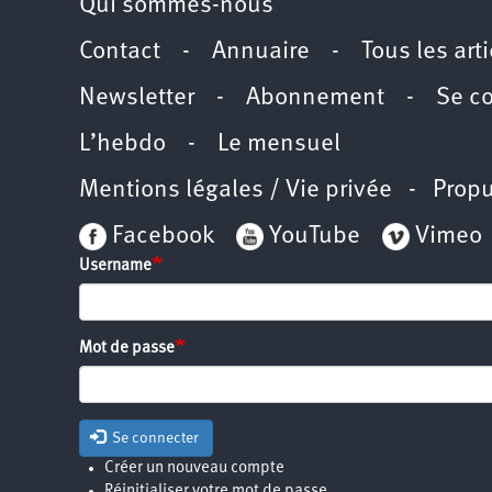
Qui sommes-nous
Contact
-
Annuaire
-
Tous les art
Newsletter
-
Abonnement
-
Se c
L’hebdo
-
Le mensuel
Mentions légales / Vie privée
- Propu
Facebook
YouTube
Vimeo
Username
Mot de passe
Se connecter
Créer un nouveau compte
Réinitialiser votre mot de passe