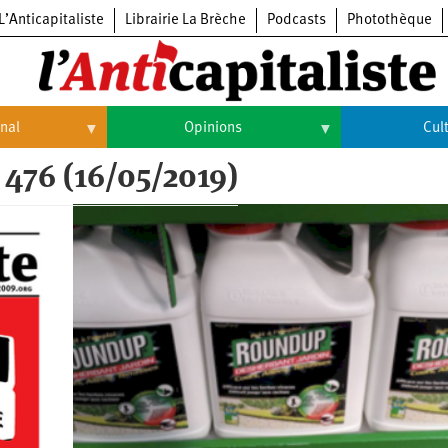
L’Anticapitaliste
Librairie La Brèche
Podcasts
Photothèque
onal
Opinions
Cul
 476 (16/05/2019)
Opinions
Culture
Histoire
Arts
Cinéma
Expositions
Livres
Musique