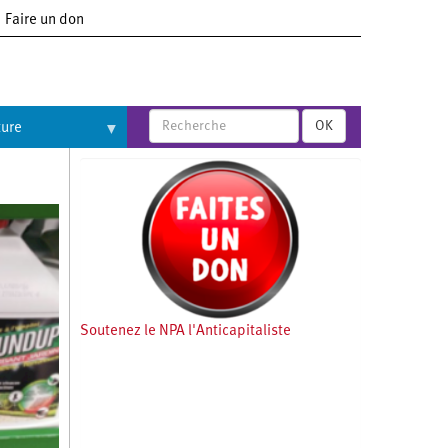
Faire un don
OK
ture
Soutenez le NPA l'Anticapitaliste