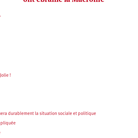
»
olie !
ra durablement la situation sociale et politique
mpliquée
e