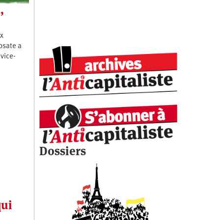
,
ix
osate a
 vice-
Dossiers
qui