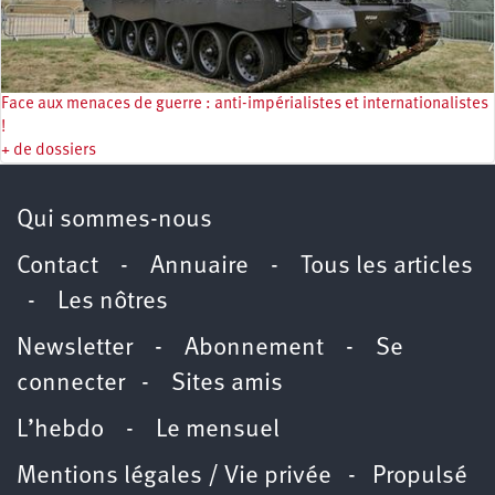
Face aux menaces de guerre : anti-impérialistes et internationalistes
!
+ de dossiers
Qui sommes-nous
Contact
-
Annuaire
-
Tous les articles
-
Les nôtres
Newsletter
-
Abonnement
-
Se
connecter
-
Sites amis
L’hebdo
-
Le mensuel
Mentions légales / Vie privée
- Propulsé