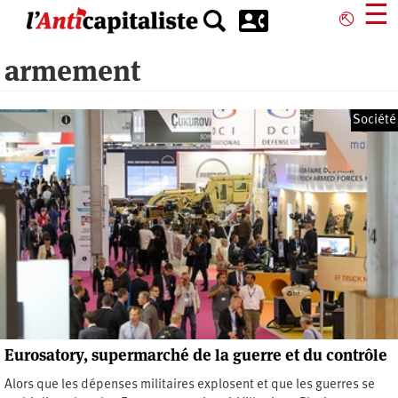
Aller
☰
⎋
au
contenu
armement
principal
Société
Eurosatory, supermarché de la guerre et du contrôle
Alors que les dépenses militaires explosent et que les guerres se