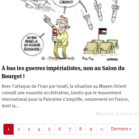
À bas les guerres impérialistes, non au Salon du
Bourget !
Avec l’attaque de l’Iran par Israël, la situation au Moyen-Orient
connaît une nouvelle accélération, tandis que le mouvement
international pour la Palestine s’amplifie, notamment en France,
dont la…
Mercredi 18 juin 2025
Pagination
Page
1
Page
2
Page
3
Page
4
Page
5
Page
6
Page
7
Page
8
Page
9
Page
››
Dernière
Derniers »
courante
suivante
page